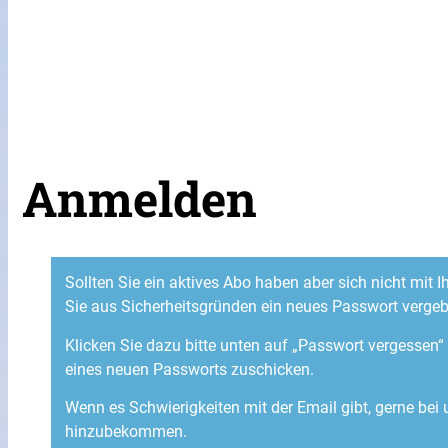
Anmelden
Sollten Sie ein aktives Abo haben aber sich nicht mit
Sie aus Sicherheitsgründen ein neues Passwort verge
Klicken Sie dazu bitte unten auf „Passwort vergessen
eines neuen Passworts zuschicken.
Wenn es Schwierigkeiten mit der Email gibt, gerne bei
hinzubekommen.