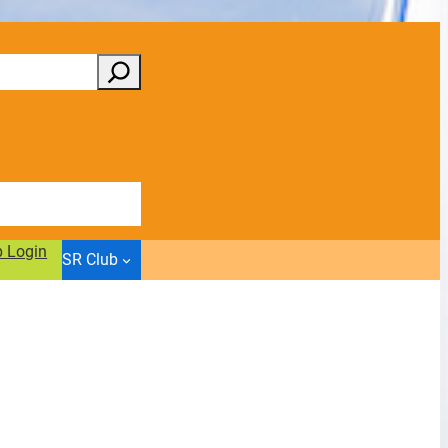
b Login
SR Club