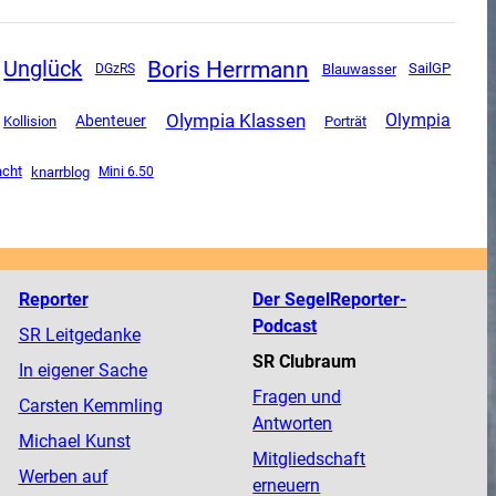
Boris Herrmann
Unglück
SailGP
DGzRS
Blauwasser
Olympia Klassen
Olympia
Abenteuer
Kollision
Porträt
acht
knarrblog
Mini 6.50
Reporter
Der SegelReporter-
Podcast
SR Leitgedanke
SR Clubraum
In eigener Sache
Fragen und
Carsten Kemmling
Antworten
Michael Kunst
Mitgliedschaft
Werben auf
erneuern