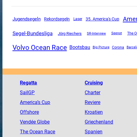
Amer
Jugendsegeln
Rekordsegeln
35. America's Cup
Laser
Segel-Bundesliga
Jörg Riechers
SR-Interview
The O
Seenot
Volvo Ocean Race
Bootsbau
Corona
Big Picture
Barcel
Regatta
Cruising
SailGP
Charter
America
’s Cup
Reviere
Offshore
Kroatien
Vendée
Globe
Griechenland
The
Ocean
Race
Spanien