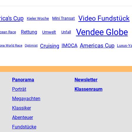
Video Fundstück
ica's Cup
Mini Transat
Kieler Woche
Vendee Globe
Rettung
Umwelt
Unfall
cean Race
Americas Cup
Cruising
IMOCA
Luxus-Y
ona World Race
Optimist
Panorama
Newsletter
Porträt
Klassenraum
Megayachten
Klassiker
Abenteuer
Fundstücke