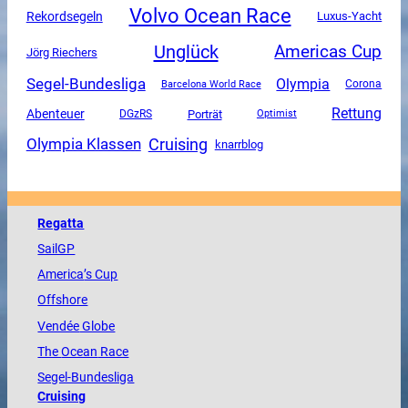
Volvo Ocean Race
Rekordsegeln
Luxus-Yacht
Unglück
Americas Cup
Jörg Riechers
Segel-Bundesliga
Olympia
Corona
Barcelona World Race
Rettung
Abenteuer
DGzRS
Porträt
Optimist
Olympia Klassen
Cruising
knarrblog
Regatta
SailGP
America
’s Cup
Offshore
Vendée
Globe
The
Ocean
Race
Segel-Bundesliga
Cruising