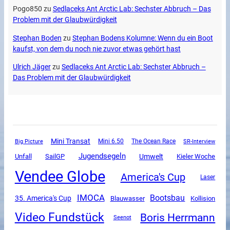
Pogo850
zu
Sedlaceks Ant Arctic Lab: Sechster Abbruch – Das
Problem mit der Glaubwürdigkeit
Stephan Boden
zu
Stephan Bodens Kolumne: Wenn du ein Boot
kaufst, von dem du noch nie zuvor etwas gehört hast
Ulrich Jäger
zu
Sedlaceks Ant Arctic Lab: Sechster Abbruch –
Das Problem mit der Glaubwürdigkeit
Mini Transat
Mini 6.50
The Ocean Race
SR-Interview
Big Picture
Jugendsegeln
Unfall
SailGP
Umwelt
Kieler Woche
Vendee Globe
America's Cup
Laser
IMOCA
Bootsbau
35. America's Cup
Blauwasser
Kollision
Video Fundstück
Boris Herrmann
Seenot