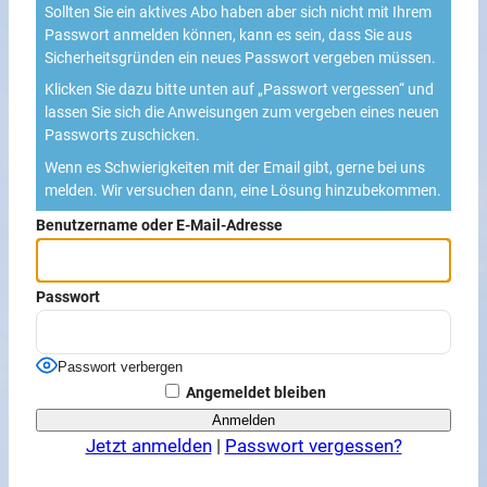
Sollten Sie ein aktives Abo haben aber sich nicht mit Ihrem
Passwort anmelden können, kann es sein, dass Sie aus
Sicherheitsgründen ein neues Passwort vergeben müssen.
Klicken Sie dazu bitte unten auf „Passwort vergessen“ und
lassen Sie sich die Anweisungen zum vergeben eines neuen
Passworts zuschicken.
Wenn es Schwierigkeiten mit der Email gibt, gerne bei uns
melden. Wir versuchen dann, eine Lösung hinzubekommen.
Benutzername oder E-Mail-Adresse
Passwort
Passwort verbergen
Angemeldet bleiben
Jetzt anmelden
|
Passwort vergessen?