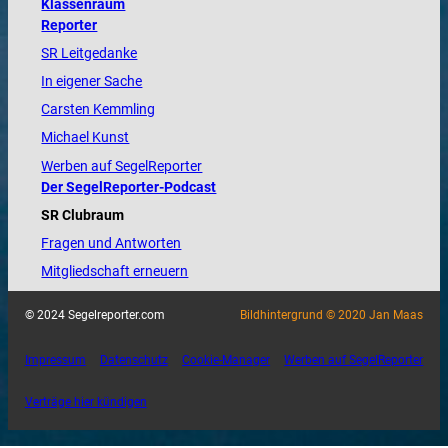
Klassenraum
Reporter
SR Leitgedanke
In eigener Sache
Carsten Kemmling
Michael Kunst
Werben auf SegelReporter
Der SegelReporter-Podcast
SR Clubraum
Fragen und Antworten
Mitgliedschaft erneuern
© 2024 Segelreporter.com
Bildhintergrund © 2020 Jan Maas
Impressum
Datenschutz
Cookie-Manager
Werben auf SegelReporter
Verträge hier kündigen