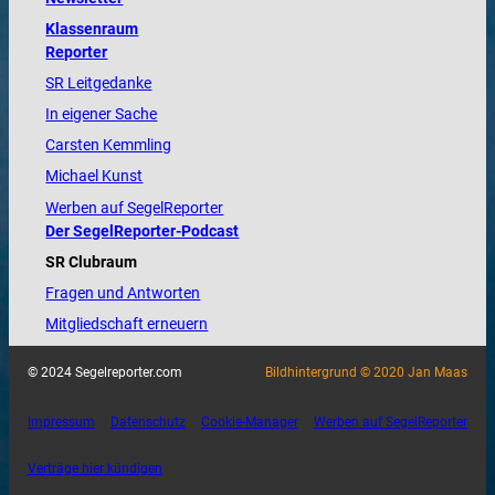
Klassenraum
Reporter
SR Leitgedanke
In eigener Sache
Carsten Kemmling
Michael Kunst
Werben auf SegelReporter
Der SegelReporter-Podcast
SR Clubraum
Fragen und Antworten
Mitgliedschaft erneuern
© 2024 Segelreporter.com
Bildhintergrund © 2020 Jan Maas
Impressum
Datenschutz
Cookie-Manager
Werben auf SegelReporter
Verträge hier kündigen