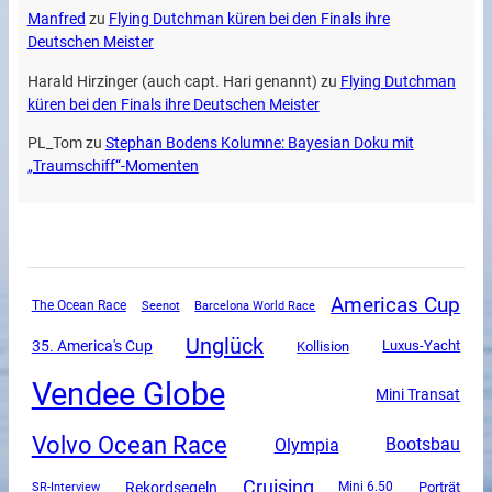
Manfred
zu
Flying Dutchman küren bei den Finals ihre
Deutschen Meister
Harald Hirzinger (auch capt. Hari genannt)
zu
Flying Dutchman
küren bei den Finals ihre Deutschen Meister
PL_Tom
zu
Stephan Bodens Kolumne: Bayesian Doku mit
„Traumschiff“-Momenten
Americas Cup
The Ocean Race
Seenot
Barcelona World Race
Unglück
35. America's Cup
Luxus-Yacht
Kollision
Vendee Globe
Mini Transat
Volvo Ocean Race
Olympia
Bootsbau
Cruising
Rekordsegeln
SR-Interview
Mini 6.50
Porträt