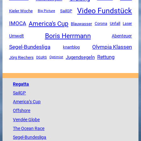
Video Fundstück
SailGP
Kieler Woche
Big Picture
America's Cup
IMOCA
Unfall
Blauwasser
Corona
Laser
Boris Herrmann
Umwelt
Abenteuer
Segel-Bundesliga
Olympia Klassen
knarrblog
Rettung
Jugendsegeln
Jörg Riechers
DGzRS
Optimist
Regatta
SailGP
America
’s Cup
Offshore
Vendée
Globe
The
Ocean
Race
Segel-Bundesliga