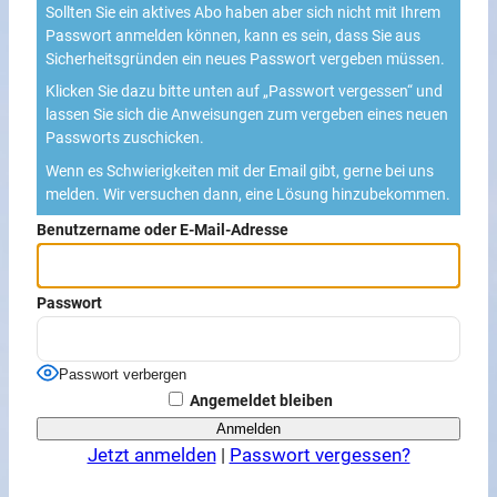
Sollten Sie ein aktives Abo haben aber sich nicht mit Ihrem
Passwort anmelden können, kann es sein, dass Sie aus
Sicherheitsgründen ein neues Passwort vergeben müssen.
Klicken Sie dazu bitte unten auf „Passwort vergessen“ und
lassen Sie sich die Anweisungen zum vergeben eines neuen
Passworts zuschicken.
Wenn es Schwierigkeiten mit der Email gibt, gerne bei uns
melden. Wir versuchen dann, eine Lösung hinzubekommen.
Benutzername oder E-Mail-Adresse
Passwort
Passwort verbergen
Angemeldet bleiben
Jetzt anmelden
|
Passwort vergessen?