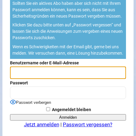
Sollten Sie ein aktives Abo haben aber sich nicht mit Ihrem
Passwort anmelden können, kann es sein, dass Sie aus
Sicherheitsgründen ein neues Passwort vergeben müssen.
Klicken Sie dazu bitte unten auf „Passwort vergessen“ und
lassen Sie sich die Anweisungen zum vergeben eines neuen
Passworts zuschicken.
Wenn es Schwierigkeiten mit der Email gibt, gerne bei uns
melden. Wir versuchen dann, eine Lösung hinzubekommen.
Benutzername oder E-Mail-Adresse
Passwort
Passwort verbergen
Angemeldet bleiben
Jetzt anmelden
|
Passwort vergessen?