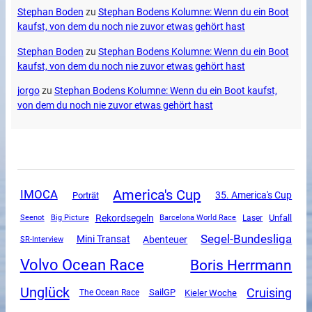
Stephan Boden
zu
Stephan Bodens Kolumne: Wenn du ein Boot
kaufst, von dem du noch nie zuvor etwas gehört hast
Stephan Boden
zu
Stephan Bodens Kolumne: Wenn du ein Boot
kaufst, von dem du noch nie zuvor etwas gehört hast
jorgo
zu
Stephan Bodens Kolumne: Wenn du ein Boot kaufst,
von dem du noch nie zuvor etwas gehört hast
America's Cup
IMOCA
35. America's Cup
Porträt
Rekordsegeln
Unfall
Seenot
Big Picture
Barcelona World Race
Laser
Segel-Bundesliga
Mini Transat
Abenteuer
SR-Interview
Volvo Ocean Race
Boris Herrmann
Unglück
Cruising
SailGP
The Ocean Race
Kieler Woche