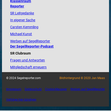
Klassenraum
Reporter
SR Leitgedanke
In eigener Sache
Carsten Kemmling
Michael Kunst
Werben auf SegelReporter
Der SegelReporter-Podcast
SR Clubraum
Fragen und Antworten
Mitgliedschaft erneuern
© 2024 Segelreporter.com
Bildhintergrund © 2020 Jan Maas
Impressum
Datenschutz
Cookie-Manager
Werben auf SegelReporter
Verträge hier kündigen