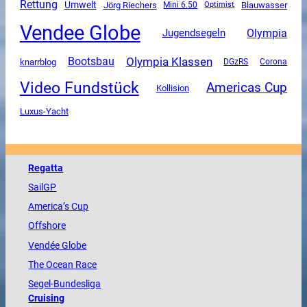
Rettung
Umwelt
Jörg Riechers
Mini 6.50
Blauwasser
Optimist
Vendee Globe
Olympia
Jugendsegeln
Olympia Klassen
Bootsbau
knarrblog
DGzRS
Corona
Video Fundstück
Americas Cup
Kollision
Luxus-Yacht
Regatta
SailGP
America
’s Cup
Offshore
Vendée
Globe
The
Ocean
Race
Segel-Bundesliga
Cruising