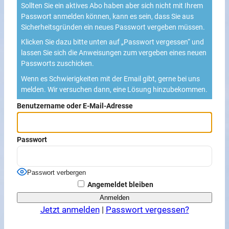
Sollten Sie ein aktives Abo haben aber sich nicht mit Ihrem
Passwort anmelden können, kann es sein, dass Sie aus
Sicherheitsgründen ein neues Passwort vergeben müssen.
Klicken Sie dazu bitte unten auf „Passwort vergessen“ und
lassen Sie sich die Anweisungen zum vergeben eines neuen
Passworts zuschicken.
Wenn es Schwierigkeiten mit der Email gibt, gerne bei uns
melden. Wir versuchen dann, eine Lösung hinzubekommen.
Benutzername oder E-Mail-Adresse
Passwort
Passwort verbergen
Angemeldet bleiben
Jetzt anmelden
|
Passwort vergessen?