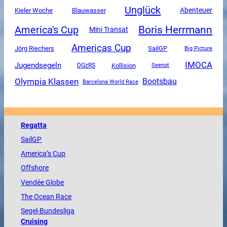
Unglück
Abenteuer
Kieler Woche
Blauwasser
Boris Herrmann
America's Cup
Mini Transat
Americas Cup
SailGP
Jörg Riechers
Big Picture
IMOCA
Jugendsegeln
DGzRS
Kollision
Seenot
Olympia Klassen
Bootsbau
Barcelona World Race
Regatta
SailGP
America
’s Cup
Offshore
Vendée
Globe
The
Ocean
Race
Segel-Bundesliga
Cruising