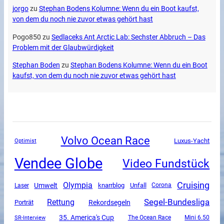
jorgo
zu
Stephan Bodens Kolumne: Wenn du ein Boot kaufst,
von dem du noch nie zuvor etwas gehört hast
Pogo850
zu
Sedlaceks Ant Arctic Lab: Sechster Abbruch – Das
Problem mit der Glaubwürdigkeit
Stephan Boden
zu
Stephan Bodens Kolumne: Wenn du ein Boot
kaufst, von dem du noch nie zuvor etwas gehört hast
Volvo Ocean Race
Luxus-Yacht
Optimist
Vendee Globe
Video Fundstück
Cruising
Olympia
Umwelt
Unfall
knarrblog
Corona
Laser
Segel-Bundesliga
Rettung
Rekordsegeln
Porträt
35. America's Cup
SR-Interview
The Ocean Race
Mini 6.50