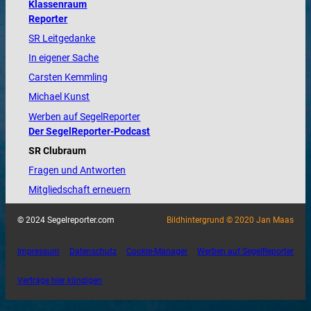
Klassenraum
Reporter
SR Leitgedanke
In eigener Sache
Carsten Kemmling
Michael Kunst
Werben auf SegelReporter
Der SegelReporter-Podcast
SR Clubraum
Fragen und Antworten
Mitgliedschaft erneuern
© 2024 Segelreporter.com
Bildhintergrund © 2020 Jan Maas
Impressum
Datenschutz
Cookie-Manager
Werben auf SegelReporter
Verträge hier kündigen