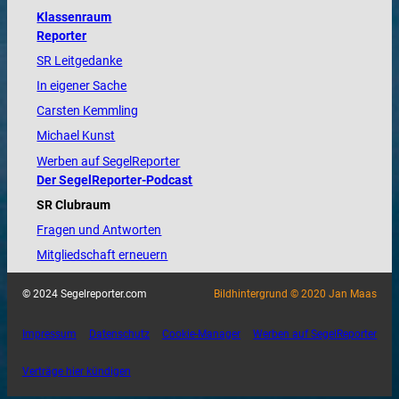
Klassenraum
Reporter
SR Leitgedanke
In eigener Sache
Carsten Kemmling
Michael Kunst
Werben auf SegelReporter
Der SegelReporter-Podcast
SR Clubraum
Fragen und Antworten
Mitgliedschaft erneuern
© 2024 Segelreporter.com
Bildhintergrund © 2020 Jan Maas
Impressum
Datenschutz
Cookie-Manager
Werben auf SegelReporter
Verträge hier kündigen