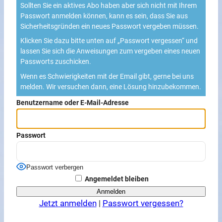
Sollten Sie ein aktives Abo haben aber sich nicht mit Ihrem
Passwort anmelden können, kann es sein, dass Sie aus
Sicherheitsgründen ein neues Passwort vergeben müssen.
Klicken Sie dazu bitte unten auf „Passwort vergessen“ und
lassen Sie sich die Anweisungen zum vergeben eines neuen
Passworts zuschicken.
Wenn es Schwierigkeiten mit der Email gibt, gerne bei uns
melden. Wir versuchen dann, eine Lösung hinzubekommen.
Benutzername oder E-Mail-Adresse
Passwort
Passwort verbergen
Angemeldet bleiben
Jetzt anmelden
|
Passwort vergessen?