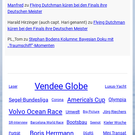
Manfred
zu
Flying Dutchman küren bei den Finals ihre
Deutschen Meister
Harald Hirzinger (auch capt. Hari genannt)
zu
Flying Dutchman
küren bei den Finals ihre Deutschen Meister
PL_Tom
zu
Stephan Bodens Kolumne: Bayesian Doku mit
„Traumschiff“-Momenten
Vendee Globe
Luxus-Yacht
Laser
America's Cup
Segel-Bundesliga
Olympia
Corona
Volvo Ocean Race
Umwelt
Jörg Riechers
Big Picture
Bootsbau
SR-Interview
Kieler Woche
Barcelona World Race
Seenot
Boris Herrmann
Mini Transat
Porträt
DGzRS