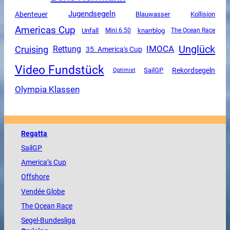
Jugendsegeln
Abenteuer
Blauwasser
Kollision
Americas Cup
Unfall
Mini 6.50
knarrblog
The Ocean Race
Unglück
Cruising
Rettung
IMOCA
35. America's Cup
Video Fundstück
SailGP
Rekordsegeln
Optimist
Olympia Klassen
Regatta
SailGP
America
’s Cup
Offshore
Vendée
Globe
The
Ocean
Race
Segel-Bundesliga