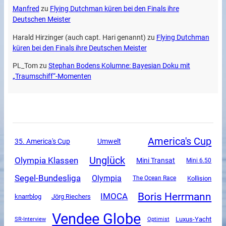
Manfred
zu
Flying Dutchman küren bei den Finals ihre
Deutschen Meister
Harald Hirzinger (auch capt. Hari genannt)
zu
Flying Dutchman
küren bei den Finals ihre Deutschen Meister
PL_Tom
zu
Stephan Bodens Kolumne: Bayesian Doku mit
„Traumschiff“-Momenten
America's Cup
35. America's Cup
Umwelt
Unglück
Olympia Klassen
Mini Transat
Mini 6.50
Segel-Bundesliga
Olympia
The Ocean Race
Kollision
Boris Herrmann
IMOCA
knarrblog
Jörg Riechers
Vendee Globe
Luxus-Yacht
SR-Interview
Optimist