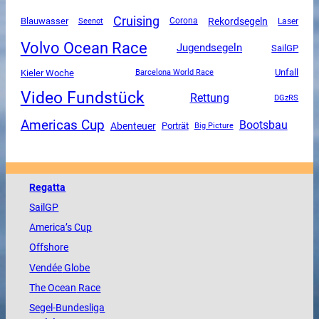
Cruising
Rekordsegeln
Blauwasser
Corona
Seenot
Laser
Volvo Ocean Race
Jugendsegeln
SailGP
Unfall
Kieler Woche
Barcelona World Race
Video Fundstück
Rettung
DGzRS
Americas Cup
Bootsbau
Abenteuer
Porträt
Big Picture
Regatta
SailGP
America
’s Cup
Offshore
Vendée
Globe
The
Ocean
Race
Segel-Bundesliga