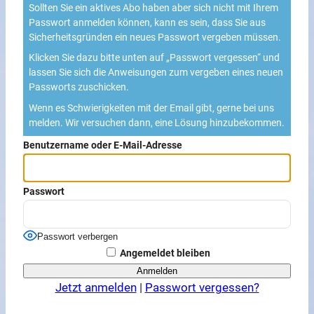
Sollten Sie ein aktives Abo haben aber sich nicht mit Ihrem
Passwort anmelden können, kann es sein, dass Sie aus
Sicherheitsgründen ein neues Passwort vergeben müssen.
Klicken Sie dazu bitte unten auf „Passwort vergessen“ und
lassen Sie sich die Anweisungen zum vergeben eines neuen
Passworts zuschicken.
Wenn es Schwierigkeiten mit der Email gibt, gerne bei uns
melden. Wir versuchen dann, eine Lösung hinzubekommen.
Benutzername oder E-Mail-Adresse
Passwort
Passwort verbergen
Angemeldet bleiben
Jetzt anmelden
|
Passwort vergessen?