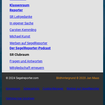
Klassenraum
Reporter
SR Leitgedanke
In eigener Sache
Carsten Kemmling
Michael Kunst
Werben auf SegelReporter
Der SegelReporter-Podcast
SR Clubraum
Fragen und Antworten
Mitgliedschaft erneuern
© 2024 Segelreporter.com
Bildhintergrund © 2020 Jan Maas
Impressum
Datenschutz
Cookie-Manager
Werben auf SegelReporter
Verträge hier kündigen