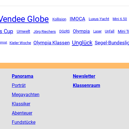
Vendee Globe
IMOCA
Luxus-Yacht
Kollision
Mini 6.50
s Cup
Olympia
Mini T
Umwelt
Unfall
Jörg Riechers
DGzRS
Laser
Unglück
Olympia Klassen
Segel-Bundesli
Kieler Woche
imist
Panorama
Newsletter
Porträt
Klassenraum
Megayachten
Klassiker
Abenteuer
Fundstücke