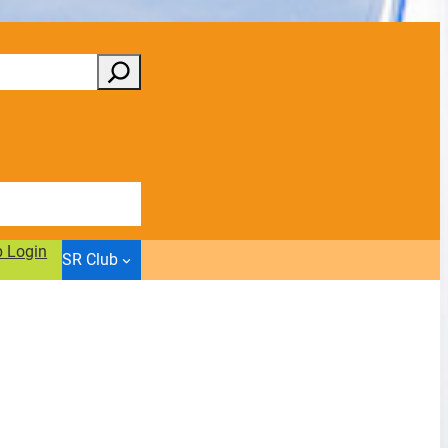
b Login
SR Club