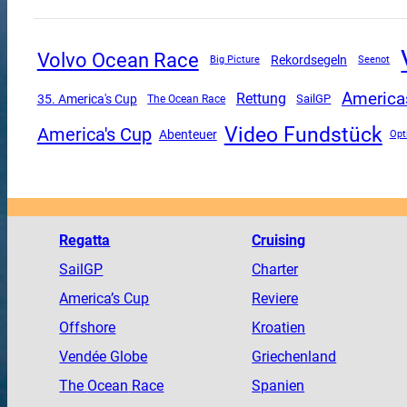
Volvo Ocean Race
Rekordsegeln
Big Picture
Seenot
America
Rettung
35. America's Cup
SailGP
The Ocean Race
Video Fundstück
America's Cup
Abenteuer
Opt
Regatta
Cruising
SailGP
Charter
America
’s Cup
Reviere
Offshore
Kroatien
Vendée
Globe
Griechenland
The
Ocean
Race
Spanien