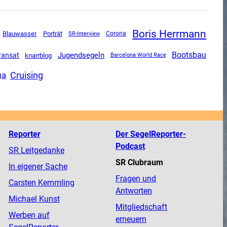
Boris Herrmann
Blauwasser
Porträt
SR-Interview
Corona
Jugendsegeln
Bootsbau
ransat
knarrblog
Barcelona World Race
ga
Cruising
Reporter
Der SegelReporter-
Podcast
SR Leitgedanke
SR Clubraum
In eigener Sache
Fragen und
Carsten Kemmling
Antworten
Michael Kunst
Mitgliedschaft
Werben auf
erneuern