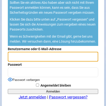
Sollten Sie ein aktives Abo haben aber sich nicht mit Ihrem
Passwort anmelden können, kann es sein, dass Sie aus
Sicherheitsgründen ein neues Passwort vergeben müssen.
Klicken Sie dazu bitte unten auf „Passwort vergessen“ und
lassen Sie sich die Anweisungen zum vergeben eines neuen
Passworts zuschicken.
Wenn es Schwierigkeiten mit der Email gibt, gerne bei uns
melden. Wir versuchen dann, eine Lösung hinzubekommen.
Benutzername oder E-Mail-Adresse
Passwort
Passwort verbergen
Angemeldet bleiben
Jetzt anmelden
|
Passwort vergessen?