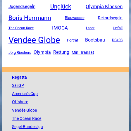
Unglück
Olympia Klassen
Jugendsegeln
Boris Herrmann
Rekordsegeln
Blauwasser
IMOCA
Unfall
The Ocean Race
Laser
Vendee Globe
Bootsbau
Porträt
DGzRS
Olympia
Rettung
Mini Transat
Jörg Riechers
Regatta
SailGP
America
’s Cup
Offshore
Vendée
Globe
The
Ocean
Race
Segel-Bundesliga