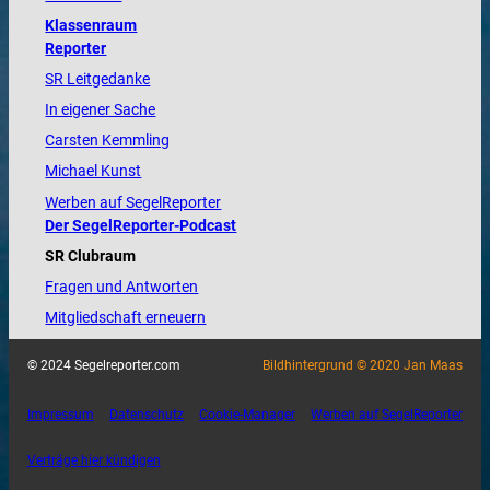
Klassenraum
Reporter
SR Leitgedanke
In eigener Sache
Carsten Kemmling
Michael Kunst
Werben auf SegelReporter
Der SegelReporter-Podcast
SR Clubraum
Fragen und Antworten
Mitgliedschaft erneuern
© 2024 Segelreporter.com
Bildhintergrund © 2020 Jan Maas
Impressum
Datenschutz
Cookie-Manager
Werben auf SegelReporter
Verträge hier kündigen