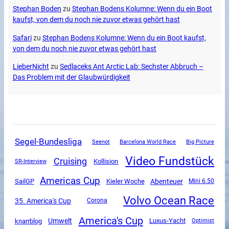
Stephan Boden
zu
Stephan Bodens Kolumne: Wenn du ein Boot
kaufst, von dem du noch nie zuvor etwas gehört hast
Safari
zu
Stephan Bodens Kolumne: Wenn du ein Boot kaufst,
von dem du noch nie zuvor etwas gehört hast
LieberNicht
zu
Sedlaceks Ant Arctic Lab: Sechster Abbruch –
Das Problem mit der Glaubwürdigkeit
Segel-Bundesliga
Seenot
Barcelona World Race
Big Picture
Video Fundstück
Cruising
SR-Interview
Kollision
Americas Cup
SailGP
Abenteuer
Kieler Woche
Mini 6.50
Volvo Ocean Race
35. America's Cup
Corona
America's Cup
Umwelt
Luxus-Yacht
knarrblog
Optimist