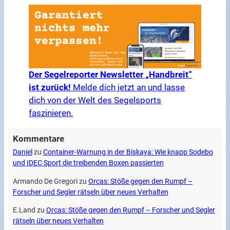
Der Segelreporter Newsletter „Handbreit“
ist zurück!
Melde dich jetzt an und lasse
dich von der Welt des Segelsports
faszinieren.
Kommentare
Daniel
zu
Container-Warnung in der Biskaya: Wie knapp Sodebo
und IDEC Sport die treibenden Boxen passierten
Armando De Gregori
zu
Orcas: Stöße gegen den Rumpf –
Forscher und Segler rätseln über neues Verhalten
E.Land
zu
Orcas: Stöße gegen den Rumpf – Forscher und Segler
rätseln über neues Verhalten