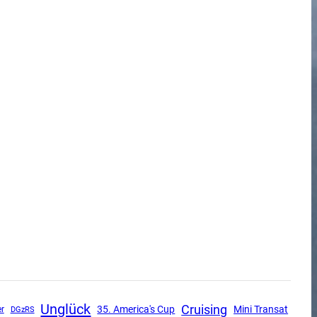
Unglück
Cruising
Mini Transat
35. America's Cup
DGzRS
r