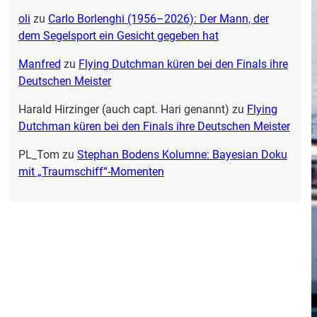
oli
zu
Carlo Borlenghi (1956–2026): Der Mann, der
dem Segelsport ein Gesicht gegeben hat
Manfred
zu
Flying Dutchman küren bei den Finals ihre
Deutschen Meister
Harald Hirzinger (auch capt. Hari genannt)
zu
Flying
Dutchman küren bei den Finals ihre Deutschen Meister
PL_Tom
zu
Stephan Bodens Kolumne: Bayesian Doku
mit „Traumschiff“-Momenten