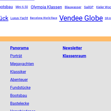
Olympia Klassen
ootsbau
SailGP
Mini 6.50
Blauwasser
Kieler Wo
Vendee Globe
ück
Luxus-Yacht
SR-I
Barcelona World Race
Panorama
Newsletter
Porträt
Klassenraum
Megayachten
Klassiker
Abenteuer
Fundstücke
Bootsbau
Bastelecke