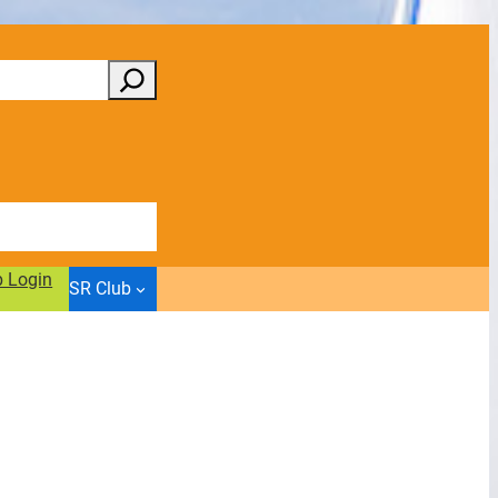
b Login
SR Club