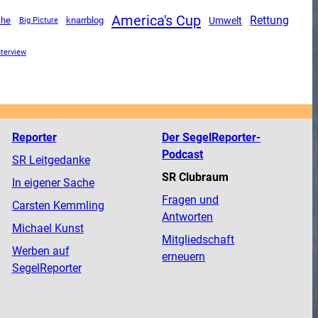
America's Cup
Rettung
Umwelt
che
knarrblog
Big Picture
nterview
Reporter
Der SegelReporter-
Podcast
SR Leitgedanke
SR Clubraum
In eigener Sache
Fragen und
Carsten Kemmling
Antworten
Michael Kunst
Mitgliedschaft
Werben auf
erneuern
SegelReporter