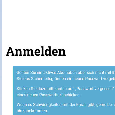
Anmelden
Sollten Sie ein aktives Abo haben aber sich nicht mit
Sie aus Sicherheitsgründen ein neues Passwort verge
Klicken Sie dazu bitte unten auf „Passwort vergessen
eines neuen Passworts zuschicken.
Wenn es Schwierigkeiten mit der Email gibt, gerne bei
hinzubekommen.