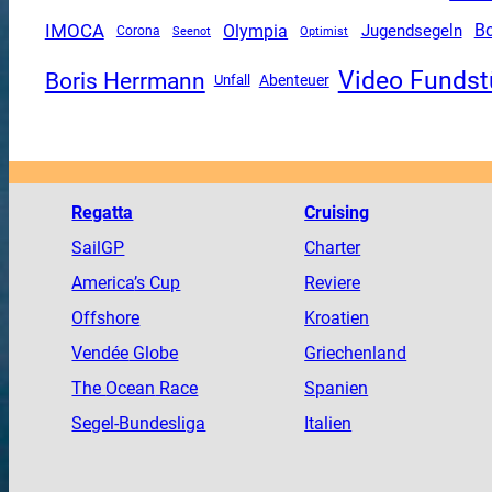
IMOCA
Olympia
Jugendsegeln
B
Corona
Seenot
Optimist
Video Fundst
Boris Herrmann
Unfall
Abenteuer
Regatta
Cruising
SailGP
Charter
America
’s Cup
Reviere
Offshore
Kroatien
Vendée
Globe
Griechenland
The
Ocean
Race
Spanien
Segel-Bundesliga
Italien