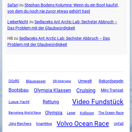
Safari
zu
Stephan Bodens Kolumne: Wenn du ein Boot kaufst,
von dem du noch nie zuvor etwas gehört hast
LieberNicht
zu
Sedlaceks Ant Arctic Lab: Sechster Abbruch –
Das Problem mit der Glaubwürdigkeit
HB
zu
Sedlaceks Ant Arctic Lab: Sechster Abbruch – Das
Problem mit der Glaubwürdigkeit
Umwelt
Rekordsegeln
DGzRS
Blauwasser
SR-Interview
Olympia Klassen
Cruising
Bootsbau
Mini Transat
Video Fundstück
Rettung
Luxus-Yacht
Olympia
Kollision
The Ocean Race
Barcelona World Race
Laser
Volvo Ocean Race
Unfall
Jörg Riechers
knarrblog