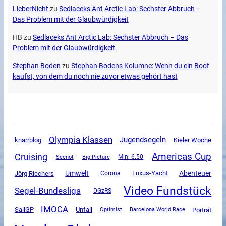
LieberNicht
zu
Sedlaceks Ant Arctic Lab: Sechster Abbruch –
Das Problem mit der Glaubwürdigkeit
HB
zu
Sedlaceks Ant Arctic Lab: Sechster Abbruch – Das
Problem mit der Glaubwürdigkeit
Stephan Boden
zu
Stephan Bodens Kolumne: Wenn du ein Boot
kaufst, von dem du noch nie zuvor etwas gehört hast
Olympia Klassen
Jugendsegeln
knarrblog
Kieler Woche
Americas Cup
Cruising
Mini 6.50
Seenot
Big Picture
Umwelt
Luxus-Yacht
Abenteuer
Jörg Riechers
Corona
Video Fundstück
Segel-Bundesliga
DGzRS
IMOCA
SailGP
Unfall
Porträt
Optimist
Barcelona World Race