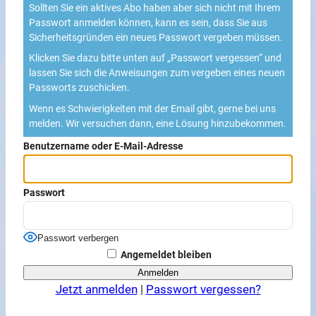
Sollten Sie ein aktives Abo haben aber sich nicht mit Ihrem
Passwort anmelden können, kann es sein, dass Sie aus
Sicherheitsgründen ein neues Passwort vergeben müssen.
Klicken Sie dazu bitte unten auf „Passwort vergessen“ und
lassen Sie sich die Anweisungen zum vergeben eines neuen
Passworts zuschicken.
Wenn es Schwierigkeiten mit der Email gibt, gerne bei uns
melden. Wir versuchen dann, eine Lösung hinzubekommen.
Benutzername oder E-Mail-Adresse
Passwort
Passwort verbergen
Angemeldet bleiben
Jetzt anmelden
|
Passwort vergessen?