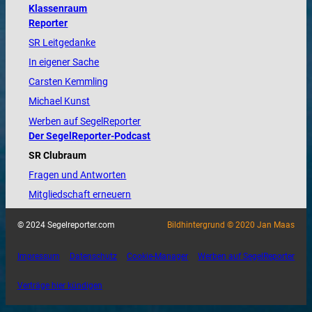
Klassenraum
Reporter
SR Leitgedanke
In eigener Sache
Carsten Kemmling
Michael Kunst
Werben auf SegelReporter
Der SegelReporter-Podcast
SR Clubraum
Fragen und Antworten
Mitgliedschaft erneuern
© 2024 Segelreporter.com
Bildhintergrund © 2020 Jan Maas
Impressum
Datenschutz
Cookie-Manager
Werben auf SegelReporter
Verträge hier kündigen