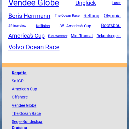
Vendee Globe
Unglück
Laser
Boris Herrmann
Rettung
Olympia
The Ocean Race
Bootsbau
35. America's Cup
SR-Interview
Kollision
America's Cup
Mini Transat
Rekordsegeln
Blauwasser
Volvo Ocean Race
Regatta
SailGP
America
’s Cup
Offshore
Vendée
Globe
The
Ocean
Race
Segel-Bundesliga
Cruising