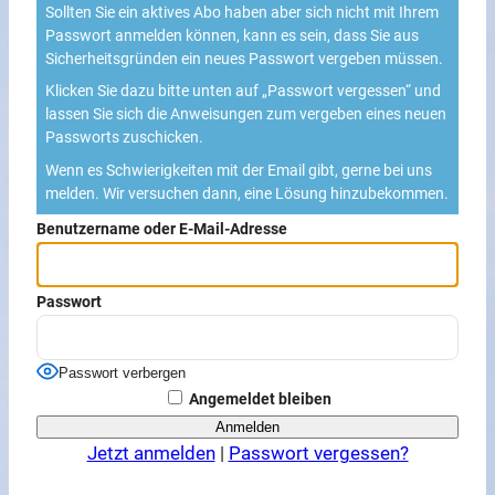
Sollten Sie ein aktives Abo haben aber sich nicht mit Ihrem
Passwort anmelden können, kann es sein, dass Sie aus
Sicherheitsgründen ein neues Passwort vergeben müssen.
Klicken Sie dazu bitte unten auf „Passwort vergessen“ und
lassen Sie sich die Anweisungen zum vergeben eines neuen
Passworts zuschicken.
Wenn es Schwierigkeiten mit der Email gibt, gerne bei uns
melden. Wir versuchen dann, eine Lösung hinzubekommen.
Benutzername oder E-Mail-Adresse
Passwort
Passwort verbergen
Angemeldet bleiben
Jetzt anmelden
|
Passwort vergessen?