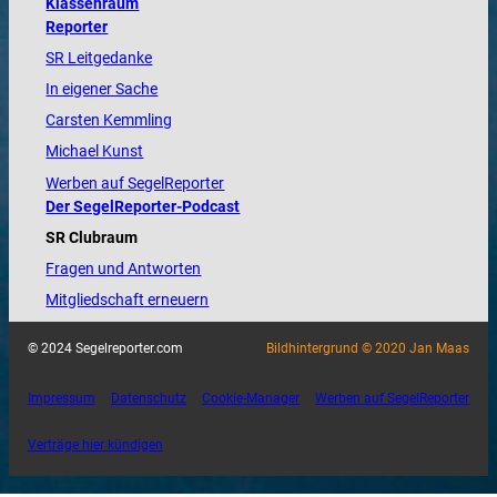
Klassenraum
Reporter
SR Leitgedanke
In eigener Sache
Carsten Kemmling
Michael Kunst
Werben auf SegelReporter
Der SegelReporter-Podcast
SR Clubraum
Fragen und Antworten
Mitgliedschaft erneuern
© 2024 Segelreporter.com
Bildhintergrund © 2020 Jan Maas
Impressum
Datenschutz
Cookie-Manager
Werben auf SegelReporter
Verträge hier kündigen