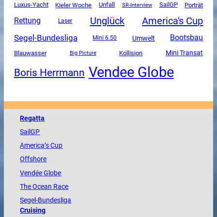
Luxus-Yacht
Unfall
SailGP
Kieler Woche
SR-Interview
Porträt
Unglück
America's Cup
Rettung
Laser
Segel-Bundesliga
Bootsbau
Umwelt
Mini 6.50
Mini Transat
Blauwasser
Kollision
Big Picture
Vendee Globe
Boris Herrmann
Regatta
SailGP
America
’s Cup
Offshore
Vendée
Globe
The
Ocean
Race
Segel-Bundesliga
Cruising