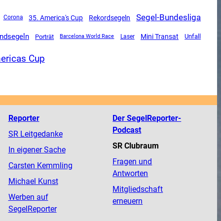
Segel-Bundesliga
35. America's Cup
Rekordsegeln
Corona
ndsegeln
Mini Transat
Unfall
Porträt
Barcelona World Race
Laser
ericas Cup
Reporter
Der SegelReporter-
Podcast
SR Leitgedanke
SR Clubraum
In eigener Sache
Fragen und
Carsten Kemmling
Antworten
Michael Kunst
Mitgliedschaft
Werben auf
erneuern
SegelReporter