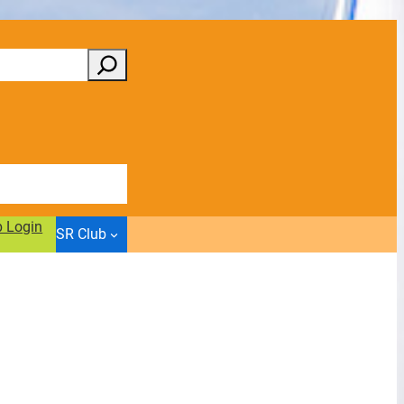
b Login
SR Club