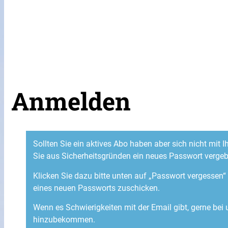
Anmelden
Sollten Sie ein aktives Abo haben aber sich nicht mit
Sie aus Sicherheitsgründen ein neues Passwort verge
Klicken Sie dazu bitte unten auf „Passwort vergessen
eines neuen Passworts zuschicken.
Wenn es Schwierigkeiten mit der Email gibt, gerne bei
hinzubekommen.