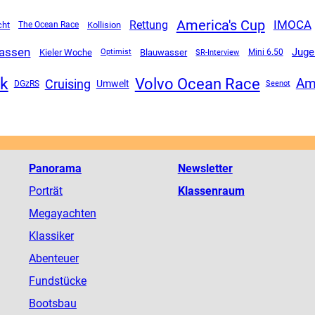
America's Cup
Rettung
IMOCA
cht
The Ocean Race
Kollision
lassen
Juge
Kieler Woche
Blauwasser
SR-Interview
Mini 6.50
Optimist
ck
Volvo Ocean Race
Am
Cruising
Umwelt
DGzRS
Seenot
Panorama
Newsletter
Porträt
Klassenraum
Megayachten
Klassiker
Abenteuer
Fundstücke
Bootsbau