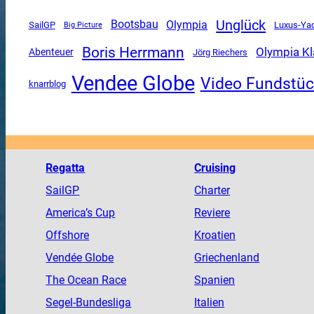
Unglück
Olympia
Bootsbau
SailGP
Luxus-Ya
Big Picture
Boris Herrmann
Olympia K
Abenteuer
Jörg Riechers
Vendee Globe
Video Fundstü
knarrblog
Regatta
Cruising
SailGP
Charter
America
’s Cup
Reviere
Offshore
Kroatien
Vendée
Globe
Griechenland
The
Ocean
Race
Spanien
Segel-Bundesliga
Italien