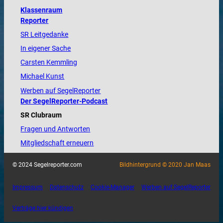
Klassenraum
Reporter
SR Leitgedanke
In eigener Sache
Carsten Kemmling
Michael Kunst
Werben auf SegelReporter
Der SegelReporter-Podcast
SR Clubraum
Fragen und Antworten
Mitgliedschaft erneuern
© 2024 Segelreporter.com
Bildhintergrund © 2020 Jan Maas
Impressum
Datenschutz
Cookie-Manager
Werben auf SegelReporter
Verträge hier kündigen