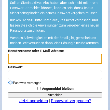
Sollten Sie ein aktives Abo haben aber sich nicht mit Ihrem
Passwort anmelden können, kann es sein, dass Sie aus
Sicherheitsgründen ein neues Passwort vergeben müssen.
Klicken Sie dazu bitte unten auf „Passwort vergessen“ und
lassen Sie sich die Anweisungen zum vergeben eines neuen
Passworts zuschicken.
Wenn es Schwierigkeiten mit der Email gibt, gerne bei uns
melden. Wir versuchen dann, eine Lösung hinzubekommen.
Benutzername oder E-Mail-Adresse
Passwort
Passwort verbergen
Angemeldet bleiben
Jetzt anmelden
|
Passwort vergessen?