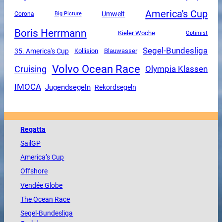
America's Cup
Umwelt
Corona
Big Picture
Boris Herrmann
Kieler Woche
Optimist
Segel-Bundesliga
35. America's Cup
Kollision
Blauwasser
Volvo Ocean Race
Cruising
Olympia Klassen
IMOCA
Jugendsegeln
Rekordsegeln
Regatta
SailGP
America
’s Cup
Offshore
Vendée
Globe
The
Ocean
Race
Segel-Bundesliga