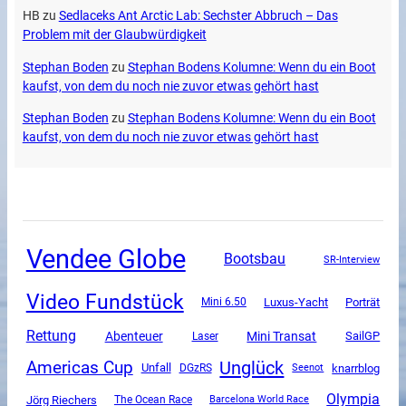
HB
zu
Sedlaceks Ant Arctic Lab: Sechster Abbruch – Das
Problem mit der Glaubwürdigkeit
Stephan Boden
zu
Stephan Bodens Kolumne: Wenn du ein Boot
kaufst, von dem du noch nie zuvor etwas gehört hast
Stephan Boden
zu
Stephan Bodens Kolumne: Wenn du ein Boot
kaufst, von dem du noch nie zuvor etwas gehört hast
Vendee Globe
Bootsbau
SR-Interview
Video Fundstück
Luxus-Yacht
Mini 6.50
Porträt
Rettung
Mini Transat
Abenteuer
SailGP
Laser
Unglück
Americas Cup
Unfall
DGzRS
knarrblog
Seenot
Olympia
Jörg Riechers
The Ocean Race
Barcelona World Race