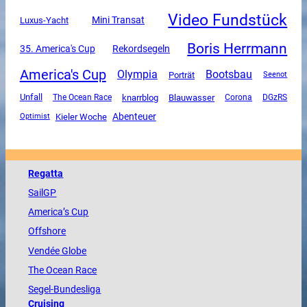
Video Fundstück
Mini Transat
Luxus-Yacht
Boris Herrmann
35. America's Cup
Rekordsegeln
America's Cup
Olympia
Bootsbau
Porträt
Seenot
Unfall
The Ocean Race
knarrblog
Blauwasser
Corona
DGzRS
Abenteuer
Kieler Woche
Optimist
Regatta
SailGP
America
’s Cup
Offshore
Vendée
Globe
The
Ocean
Race
Segel-Bundesliga
Cruising