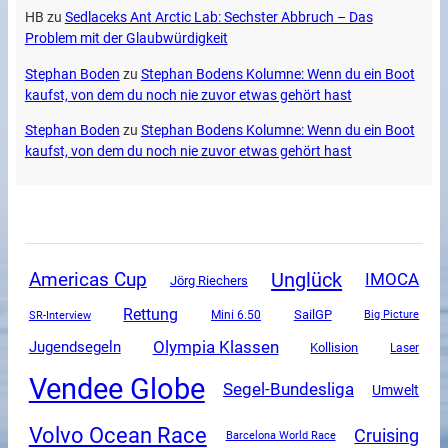
HB
zu
Sedlaceks Ant Arctic Lab: Sechster Abbruch – Das
Problem mit der Glaubwürdigkeit
Stephan Boden
zu
Stephan Bodens Kolumne: Wenn du ein Boot
kaufst, von dem du noch nie zuvor etwas gehört hast
Stephan Boden
zu
Stephan Bodens Kolumne: Wenn du ein Boot
kaufst, von dem du noch nie zuvor etwas gehört hast
Unglück
Americas Cup
IMOCA
Jörg Riechers
Rettung
SailGP
SR-Interview
Mini 6.50
Big Picture
Olympia Klassen
Jugendsegeln
Kollision
Laser
Vendee Globe
Segel-Bundesliga
Umwelt
Volvo Ocean Race
Cruising
Barcelona World Race