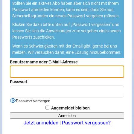
Sollten Sie ein aktives Abo haben aber sich nicht mit Ihrem
Passwort anmelden können, kann es sein, dass Sie aus
Sicherheitsgründen ein neues Passwort vergeben müssen.
Klicken Sie dazu bitte unten auf „Passwort vergessen“ und
lassen Sie sich die Anweisungen zum vergeben eines neuen
Passworts zuschicken.
Wenn es Schwierigkeiten mit der Email gibt, gerne bei uns
melden. Wir versuchen dann, eine Lösung hinzubekommen.
Benutzername oder E-Mail-Adresse
Passwort
Passwort verbergen
Angemeldet bleiben
Jetzt anmelden
|
Passwort vergessen?