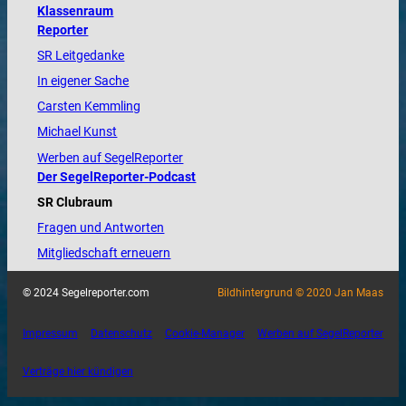
Klassenraum
Reporter
SR Leitgedanke
In eigener Sache
Carsten Kemmling
Michael Kunst
Werben auf SegelReporter
Der SegelReporter-Podcast
SR Clubraum
Fragen und Antworten
Mitgliedschaft erneuern
© 2024 Segelreporter.com
Bildhintergrund © 2020 Jan Maas
Impressum
Datenschutz
Cookie-Manager
Werben auf SegelReporter
Verträge hier kündigen