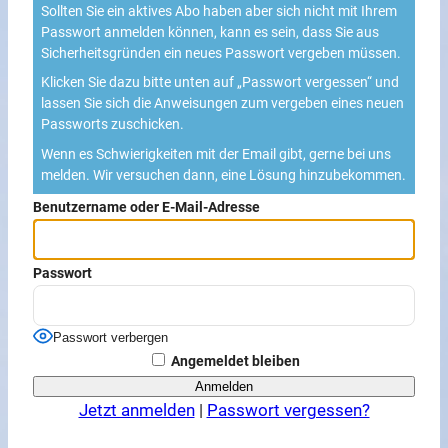
Sollten Sie ein aktives Abo haben aber sich nicht mit Ihrem
Passwort anmelden können, kann es sein, dass Sie aus
Sicherheitsgründen ein neues Passwort vergeben müssen.
Klicken Sie dazu bitte unten auf „Passwort vergessen“ und
lassen Sie sich die Anweisungen zum vergeben eines neuen
Passworts zuschicken.
Wenn es Schwierigkeiten mit der Email gibt, gerne bei uns
melden. Wir versuchen dann, eine Lösung hinzubekommen.
Benutzername oder E-Mail-Adresse
Passwort
Passwort verbergen
Angemeldet bleiben
Jetzt anmelden
|
Passwort vergessen?