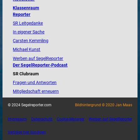
Klassenraum
Reporter
SR Leitgedanke
In eigener Sache
Carsten Kemmling
Michael Kunst
Werben auf SegelReporter
Der SegelReporter-Podcast
SR Clubraum
Fragen und Antworten
Mitgliedschaft erneuern
© 2024 Segelreporter.com
Bildhintergrund © 2020 Jan Maas
Impressum
Datenschutz
Cookie-Manager
Werben auf SegelReporter
Verträge hier kündigen