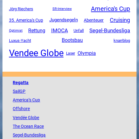
America's Cup
Jörg Riechers
SR-Interview
Cruising
Jugendsegeln
35. America's Cup
Abenteuer
Segel-Bundesliga
Rettung
IMOCA
Unfall
Optimist
Bootsbau
Luxus-Yacht
knarrblog
Vendee Globe
Olympia
Laser
Regatta
SailGP
America
’s Cup
Offshore
Vendée
Globe
The
Ocean
Race
Segel-Bundesliga