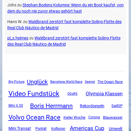
Johs
zu
Stephan Bodens Kolumne: Wenn du ein Boot kaufst, von
dem du noch nie zuvor etwas gehört hast
Hans W.
zu
Waldbrand zerstört fast komplette Soling-Flotte des
Real Club Náutico de Madrid
pl_s.heimes
zu
Waldbrand zerstört fast komplette Soling-Flotte
des Real Club Náutico de Madrid
Unglück
The Ocean Race
Big Picture
Barcelona World Race
Seenot
Video Fundstück
Olympia Klassen
DGzRS
Boris Herrmann
Rekordsegeln
SailGP
Mini 6.50
Volvo Ocean Race
Kieler Woche
Corona
Blauwasser
Americas Cup
Mini Transat
Umwelt
Porträt
Kollision