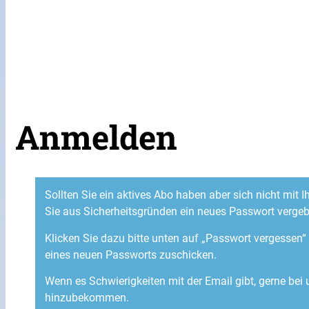
Anmelden
Sollten Sie ein aktives Abo haben aber sich nicht mit
Sie aus Sicherheitsgründen ein neues Passwort verge
Klicken Sie dazu bitte unten auf „Passwort vergessen
eines neuen Passworts zuschicken.
Wenn es Schwierigkeiten mit der Email gibt, gerne bei
hinzubekommen.