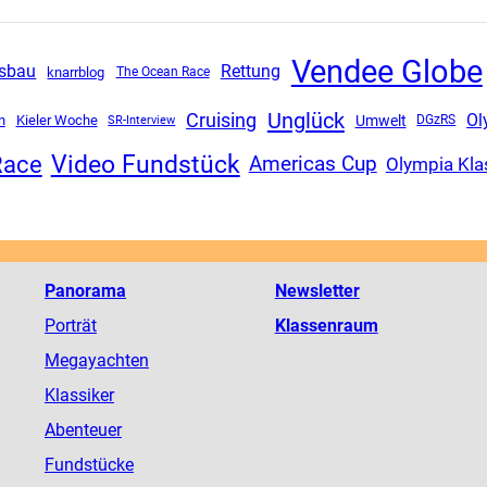
Vendee Globe
Rettung
sbau
knarrblog
The Ocean Race
Unglück
Cruising
Ol
Umwelt
n
Kieler Woche
SR-Interview
DGzRS
Video Fundstück
Race
Americas Cup
Olympia Kla
Panorama
Newsletter
Porträt
Klassenraum
Megayachten
Klassiker
Abenteuer
Fundstücke