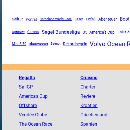
Boot
SailGP
Unfall
Abenteuer
Porträt
Barcelona World Race
Laser
Segel-Bundesliga
35. America's Cup
Corona
Kollisio
Optimist
Volvo Ocean 
Rekordsegeln
Mini 6.50
Blauwasser
Seenot
Regatta
Cruising
SailGP
Charter
America
’s Cup
Reviere
Offshore
Kroatien
Vendée
Globe
Griechenland
The
Ocean
Race
Spanien