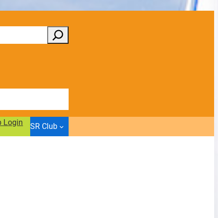
b Login
SR Club