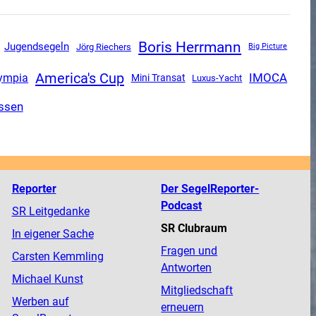
Boris Herrmann
Jugendsegeln
Jörg Riechers
Big Picture
America's Cup
ympia
IMOCA
Mini Transat
Luxus-Yacht
ssen
Reporter
Der SegelReporter-
Podcast
SR Leitgedanke
SR Clubraum
In eigener Sache
Fragen und
Carsten Kemmling
Antworten
Michael Kunst
Mitgliedschaft
Werben auf
erneuern