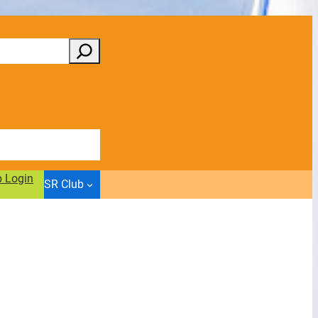
b Login
SR Club