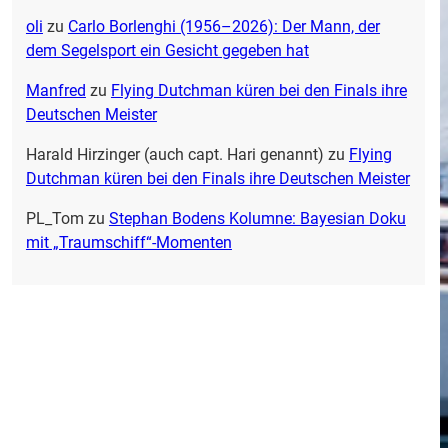
oli
zu
Carlo Borlenghi (1956–2026): Der Mann, der
dem Segelsport ein Gesicht gegeben hat
Manfred
zu
Flying Dutchman küren bei den Finals ihre
Deutschen Meister
Harald Hirzinger (auch capt. Hari genannt)
zu
Flying
Dutchman küren bei den Finals ihre Deutschen Meister
PL_Tom
zu
Stephan Bodens Kolumne: Bayesian Doku
mit „Traumschiff“-Momenten