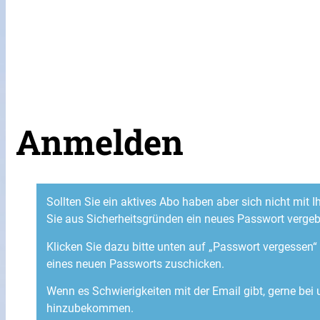
Anmelden
Sollten Sie ein aktives Abo haben aber sich nicht mit
Sie aus Sicherheitsgründen ein neues Passwort verge
Klicken Sie dazu bitte unten auf „Passwort vergessen
eines neuen Passworts zuschicken.
Wenn es Schwierigkeiten mit der Email gibt, gerne bei
hinzubekommen.