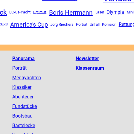
ck
Boris Herrmann
Olympia
Luxus-Yacht
Mini
Optimist
Laser
America's Cup
Rettun
Unfall
GzRS
Jörg Riechers
Porträt
Kollision
Panorama
Newsletter
Porträt
Klassenraum
Megayachten
Klassiker
Abenteuer
Fundstücke
Bootsbau
Bastelecke