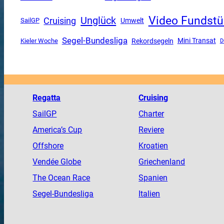
Video Fundstü
Unglück
Cruising
SailGP
Umwelt
Segel-Bundesliga
Mini Transat
Rekordsegeln
Kieler Woche
D
Regatta
Cruising
SailGP
Charter
America
’s Cup
Reviere
Offshore
Kroatien
Vendée
Globe
Griechenland
The
Ocean
Race
Spanien
Segel-Bundesliga
Italien