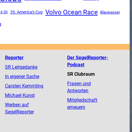
Volvo Ocean Race
35. America's Cup
 6.50
Blauwasser
g
Reporter
Der SegelReporter-
Podcast
SR Leitgedanke
SR Clubraum
In eigener Sache
Fragen und
Carsten Kemmling
Antworten
Michael Kunst
Mitgliedschaft
Werben auf
erneuern
SegelReporter