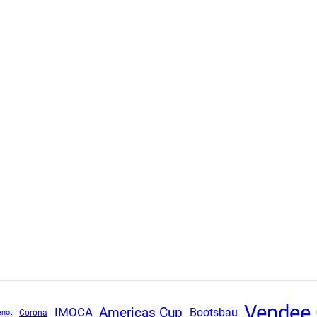
Vendee 
Americas Cup
IMOCA
Bootsbau
Corona
enot