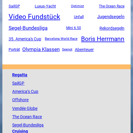
SailGP
Luxus-Yacht
The Ocean Race
Optimist
Video Fundstück
Jugendsegeln
Unfall
Segel-Bundesliga
Rekordsegeln
Mini 6.50
Boris Herrmann
35. America's Cup
Barcelona World Race
Olympia Klassen
Abenteuer
Porträt
Seenot
Regatta
SailGP
America
’s Cup
Offshore
Vendée
Globe
The
Ocean
Race
Segel-Bundesliga
Cruising