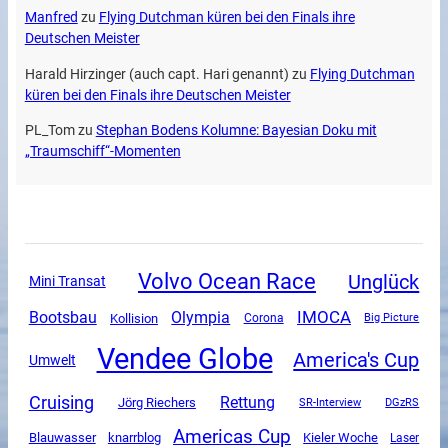
Manfred
zu
Flying Dutchman küren bei den Finals ihre
Deutschen Meister
Harald Hirzinger (auch capt. Hari genannt)
zu
Flying Dutchman
küren bei den Finals ihre Deutschen Meister
PL_Tom
zu
Stephan Bodens Kolumne: Bayesian Doku mit
„Traumschiff“-Momenten
Volvo Ocean Race
Unglück
Mini Transat
Olympia
IMOCA
Bootsbau
Kollision
Corona
Big Picture
Vendee Globe
America's Cup
Umwelt
Cruising
Rettung
Jörg Riechers
SR-Interview
DGzRS
Americas Cup
Blauwasser
knarrblog
Kieler Woche
Laser