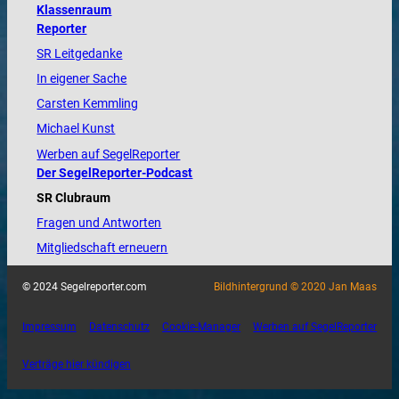
Klassenraum
Reporter
SR Leitgedanke
In eigener Sache
Carsten Kemmling
Michael Kunst
Werben auf SegelReporter
Der SegelReporter-Podcast
SR Clubraum
Fragen und Antworten
Mitgliedschaft erneuern
© 2024 Segelreporter.com
Bildhintergrund © 2020 Jan Maas
Impressum
Datenschutz
Cookie-Manager
Werben auf SegelReporter
Verträge hier kündigen