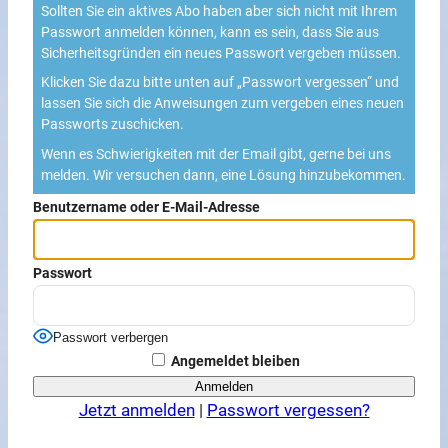
Sollten Sie ein aktives Abo haben aber sich nicht mit Ihrem
Passwort anmelden können, kann es sein, dass Sie aus
Sicherheitsgründen ein neues Passwort vergeben müssen.
Klicken Sie dazu bitte unten auf „Passwort vergessen“ und
lassen Sie sich die Anweisungen zum vergeben eines neuen
Passworts zuschicken.
Wenn es Schwierigkeiten mit der Email gibt, gerne bei uns
melden. Wir versuchen dann, eine Lösung hinzubekommen.
Benutzername oder E-Mail-Adresse
Passwort
Passwort verbergen
Angemeldet bleiben
Jetzt anmelden
|
Passwort vergessen?