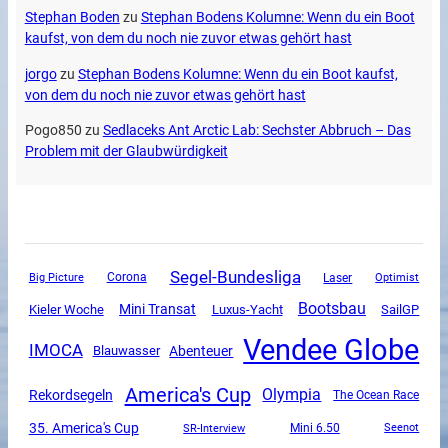
Stephan Boden
zu
Stephan Bodens Kolumne: Wenn du ein Boot
kaufst, von dem du noch nie zuvor etwas gehört hast
jorgo
zu
Stephan Bodens Kolumne: Wenn du ein Boot kaufst,
von dem du noch nie zuvor etwas gehört hast
Pogo850
zu
Sedlaceks Ant Arctic Lab: Sechster Abbruch – Das
Problem mit der Glaubwürdigkeit
Segel-Bundesliga
Corona
Big Picture
Laser
Optimist
Bootsbau
Mini Transat
Luxus-Yacht
SailGP
Kieler Woche
Vendee Globe
IMOCA
Abenteuer
Blauwasser
America's Cup
Olympia
Rekordsegeln
The Ocean Race
35. America's Cup
SR-Interview
Mini 6.50
Seenot