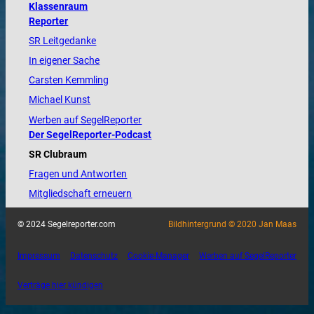
Klassenraum
Reporter
SR Leitgedanke
In eigener Sache
Carsten Kemmling
Michael Kunst
Werben auf SegelReporter
Der SegelReporter-Podcast
SR Clubraum
Fragen und Antworten
Mitgliedschaft erneuern
© 2024 Segelreporter.com
Bildhintergrund © 2020 Jan Maas
Impressum
Datenschutz
Cookie-Manager
Werben auf SegelReporter
Verträge hier kündigen