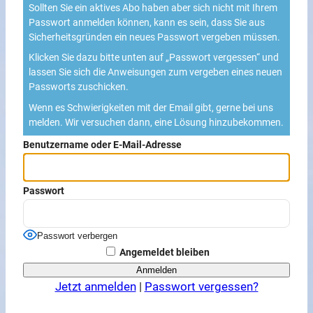
Sollten Sie ein aktives Abo haben aber sich nicht mit Ihrem
Passwort anmelden können, kann es sein, dass Sie aus
Sicherheitsgründen ein neues Passwort vergeben müssen.
Klicken Sie dazu bitte unten auf „Passwort vergessen“ und
lassen Sie sich die Anweisungen zum vergeben eines neuen
Passworts zuschicken.
Wenn es Schwierigkeiten mit der Email gibt, gerne bei uns
melden. Wir versuchen dann, eine Lösung hinzubekommen.
Benutzername oder E-Mail-Adresse
Passwort
Passwort verbergen
Angemeldet bleiben
Jetzt anmelden
|
Passwort vergessen?