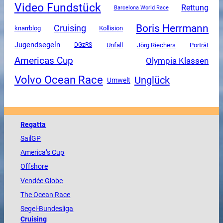
Video Fundstück
Rettung
Barcelona World Race
Boris Herrmann
Cruising
knarrblog
Kollision
Jugendsegeln
Unfall
DGzRS
Jörg Riechers
Porträt
Americas Cup
Olympia Klassen
Volvo Ocean Race
Unglück
Umwelt
Regatta
SailGP
America
’s Cup
Offshore
Vendée
Globe
The
Ocean
Race
Segel-Bundesliga
Cruising