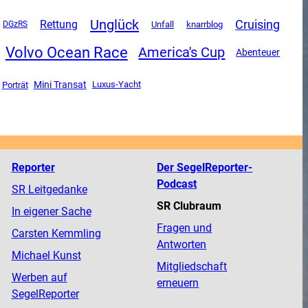
Unglück
Cruising
Rettung
Unfall
DGzRS
knarrblog
Volvo Ocean Race
America's Cup
Abenteuer
Mini Transat
Luxus-Yacht
Porträt
Reporter
Der SegelReporter-
Podcast
SR Leitgedanke
SR Clubraum
In eigener Sache
Fragen und
Carsten Kemmling
Antworten
Michael Kunst
Mitgliedschaft
Werben auf
erneuern
SegelReporter