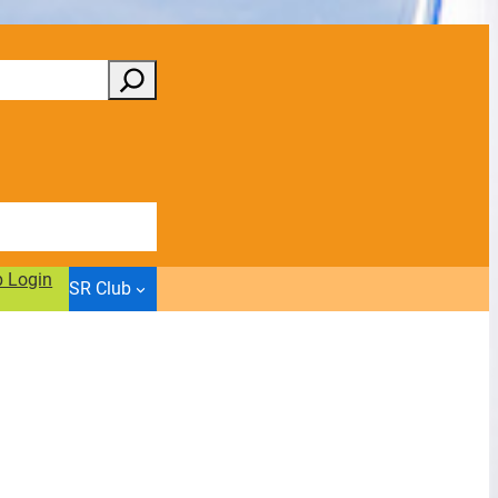
b Login
SR Club