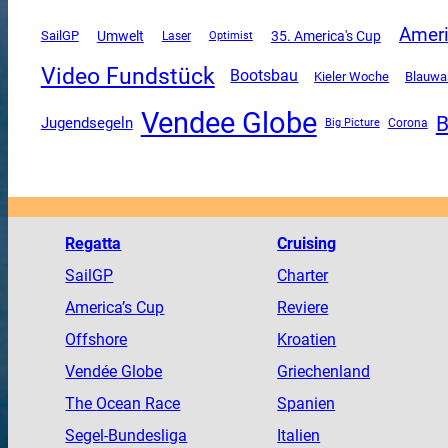
Amer
SailGP
Umwelt
35. America's Cup
Laser
Optimist
Video Fundstück
Bootsbau
Kieler Woche
Blauwa
Vendee Globe
B
Jugendsegeln
Corona
Big Picture
Regatta
Cruising
SailGP
Charter
America
’s Cup
Reviere
Offshore
Kroatien
Vendée
Globe
Griechenland
The
Ocean
Race
Spanien
Segel-Bundesliga
Italien