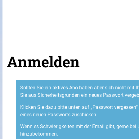
Anmelden
Sollten Sie ein aktives Abo haben aber sich nicht mit
Sie aus Sicherheitsgründen ein neues Passwort verge
Klicken Sie dazu bitte unten auf „Passwort vergessen
eines neuen Passworts zuschicken.
Wenn es Schwierigkeiten mit der Email gibt, gerne bei
hinzubekommen.