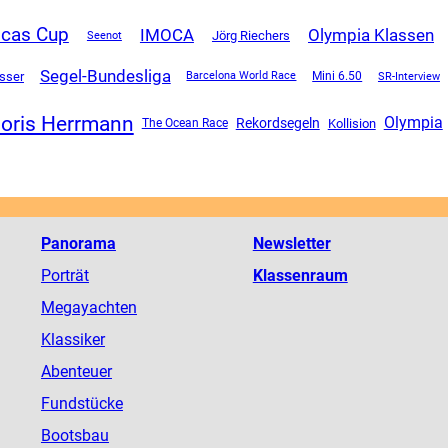
icas Cup
Olympia Klassen
IMOCA
Jörg Riechers
Seenot
Segel-Bundesliga
sser
Mini 6.50
SR-Interview
Barcelona World Race
oris Herrmann
Olympia
Rekordsegeln
The Ocean Race
Kollision
Panorama
Newsletter
Porträt
Klassenraum
Megayachten
Klassiker
Abenteuer
Fundstücke
Bootsbau