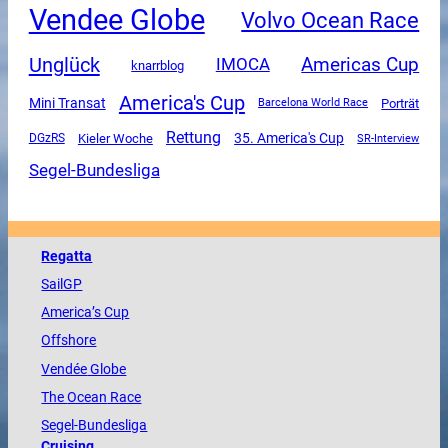
Vendee Globe
Volvo Ocean Race
Unglück
Americas Cup
IMOCA
knarrblog
America's Cup
Mini Transat
Porträt
Barcelona World Race
Rettung
35. America's Cup
DGzRS
Kieler Woche
SR-Interview
Segel-Bundesliga
Regatta
SailGP
America
’s Cup
Offshore
Vendée
Globe
The
Ocean
Race
Segel-Bundesliga
Cruising