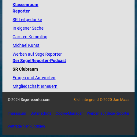
Klassenraum
Reporter
SR Leitgedanke
In eigener Sache
Carsten Kemmling
Michael Kunst
Werben auf SegelReporter
Der SegelReporter-Podcast
SR Clubraum
Fragen und Antworten
Mitgliedschaft erneuern
© 2024 Segelreporter.com
Bildhintergrund © 2020 Jan Maas
Impressum
Datenschutz
Cookie-Manager
Werben auf SegelReporter
Verträge hier kündigen