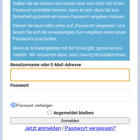
Sollten Sie ein aktives Abo haben aber sich nicht mit Ihrem
Passwort anmelden können, kann es sein, dass Sie aus
Sicherheitsgründen ein neues Passwort vergeben müssen.
Klicken Sie dazu bitte unten auf „Passwort vergessen“ und
lassen Sie sich die Anweisungen zum vergeben eines neuen
Passworts zuschicken.
Wenn es Schwierigkeiten mit der Email gibt, gerne bei uns
melden. Wir versuchen dann, eine Lösung hinzubekommen.
Benutzername oder E-Mail-Adresse
Passwort
Passwort verbergen
Angemeldet bleiben
Jetzt anmelden
|
Passwort vergessen?