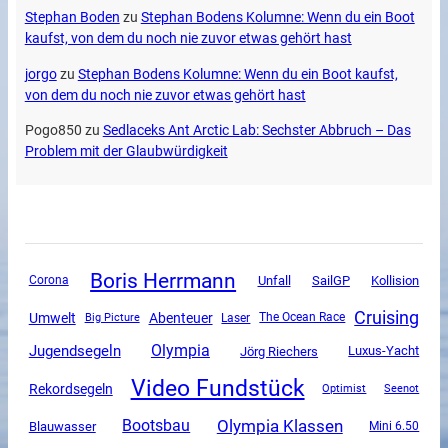
Stephan Boden
zu
Stephan Bodens Kolumne: Wenn du ein Boot
kaufst, von dem du noch nie zuvor etwas gehört hast
jorgo
zu
Stephan Bodens Kolumne: Wenn du ein Boot kaufst,
von dem du noch nie zuvor etwas gehört hast
Pogo850
zu
Sedlaceks Ant Arctic Lab: Sechster Abbruch – Das
Problem mit der Glaubwürdigkeit
Boris Herrmann
Unfall
SailGP
Corona
Kollision
Cruising
Umwelt
Abenteuer
The Ocean Race
Big Picture
Laser
Olympia
Jugendsegeln
Luxus-Yacht
Jörg Riechers
Video Fundstück
Rekordsegeln
Optimist
Seenot
Olympia Klassen
Bootsbau
Blauwasser
Mini 6.50