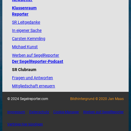
Klassenraum
Reporter
SR Leitgedanke
In eigener Sache
Carsten Kemmling
Michael Kunst
Werben auf SegelReporter
Der SegelReporter-Podcast
SR Clubraum
Fragen und Antworten
Mitgliedschaft erneuern
© 2024 Segelreporter.com
Bildhintergrund © 2020 Jan Maas
Impressum
Datenschutz
Cookie-Manager
Werben auf SegelReporter
Verträge hier kündigen