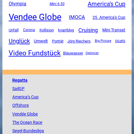
America's Cup
Olympia
Mini 6.50
Vendee Globe
IMOCA
35. America's Cup
Cruising
Mini Transat
Unfall
Corona
Kollision
knarrblog
Unglück
Umwelt
Porträt
Jörg Riechers
DGzRS
Big Picture
Video Fundstück
Blauwasser
Optimist
Regatta
SailGP
America
’s Cup
Offshore
Vendée
Globe
The
Ocean
Race
Segel-Bundesliga