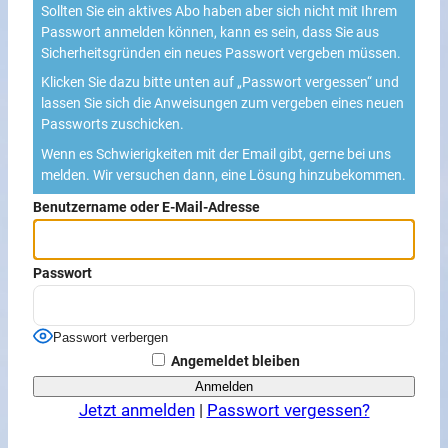
Sollten Sie ein aktives Abo haben aber sich nicht mit Ihrem
Passwort anmelden können, kann es sein, dass Sie aus
Sicherheitsgründen ein neues Passwort vergeben müssen.
Klicken Sie dazu bitte unten auf „Passwort vergessen“ und
lassen Sie sich die Anweisungen zum vergeben eines neuen
Passworts zuschicken.
Wenn es Schwierigkeiten mit der Email gibt, gerne bei uns
melden. Wir versuchen dann, eine Lösung hinzubekommen.
Benutzername oder E-Mail-Adresse
Passwort
Passwort verbergen
Angemeldet bleiben
Jetzt anmelden
|
Passwort vergessen?