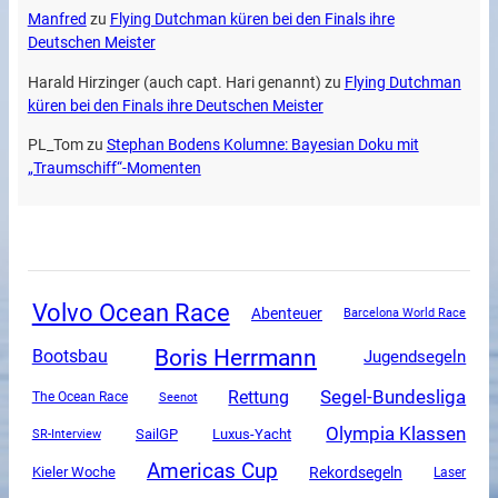
Manfred
zu
Flying Dutchman küren bei den Finals ihre
Deutschen Meister
Harald Hirzinger (auch capt. Hari genannt)
zu
Flying Dutchman
küren bei den Finals ihre Deutschen Meister
PL_Tom
zu
Stephan Bodens Kolumne: Bayesian Doku mit
„Traumschiff“-Momenten
Volvo Ocean Race
Abenteuer
Barcelona World Race
Boris Herrmann
Bootsbau
Jugendsegeln
Segel-Bundesliga
Rettung
The Ocean Race
Seenot
Olympia Klassen
SailGP
Luxus-Yacht
SR-Interview
Americas Cup
Rekordsegeln
Kieler Woche
Laser