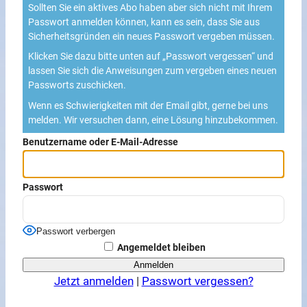
Sollten Sie ein aktives Abo haben aber sich nicht mit Ihrem
Passwort anmelden können, kann es sein, dass Sie aus
Sicherheitsgründen ein neues Passwort vergeben müssen.
Klicken Sie dazu bitte unten auf „Passwort vergessen“ und
lassen Sie sich die Anweisungen zum vergeben eines neuen
Passworts zuschicken.
Wenn es Schwierigkeiten mit der Email gibt, gerne bei uns
melden. Wir versuchen dann, eine Lösung hinzubekommen.
Benutzername oder E-Mail-Adresse
Passwort
Passwort verbergen
Angemeldet bleiben
Jetzt anmelden
|
Passwort vergessen?