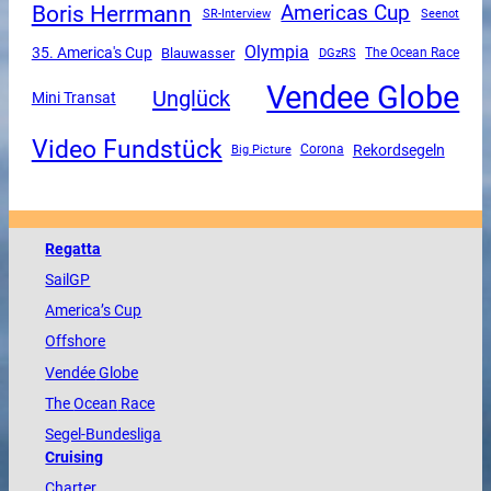
Boris Herrmann
Americas Cup
SR-Interview
Seenot
Olympia
35. America's Cup
Blauwasser
DGzRS
The Ocean Race
Vendee Globe
Unglück
Mini Transat
Video Fundstück
Rekordsegeln
Corona
Big Picture
Regatta
SailGP
America
’s Cup
Offshore
Vendée
Globe
The
Ocean
Race
Segel-Bundesliga
Cruising
Charter