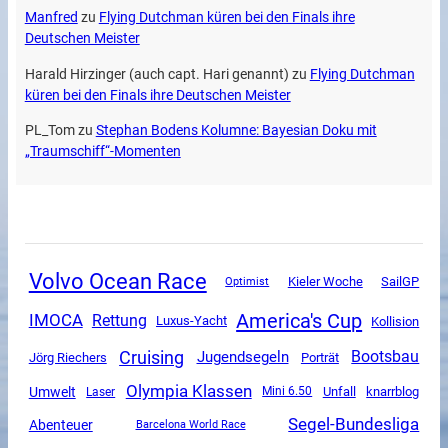
Manfred
zu
Flying Dutchman küren bei den Finals ihre
Deutschen Meister
Harald Hirzinger (auch capt. Hari genannt)
zu
Flying Dutchman
küren bei den Finals ihre Deutschen Meister
PL_Tom
zu
Stephan Bodens Kolumne: Bayesian Doku mit
„Traumschiff“-Momenten
Volvo Ocean Race
SailGP
Kieler Woche
Optimist
America's Cup
IMOCA
Rettung
Luxus-Yacht
Kollision
Cruising
Jugendsegeln
Bootsbau
Jörg Riechers
Porträt
Olympia Klassen
Umwelt
Unfall
Mini 6.50
knarrblog
Laser
Segel-Bundesliga
Abenteuer
Barcelona World Race