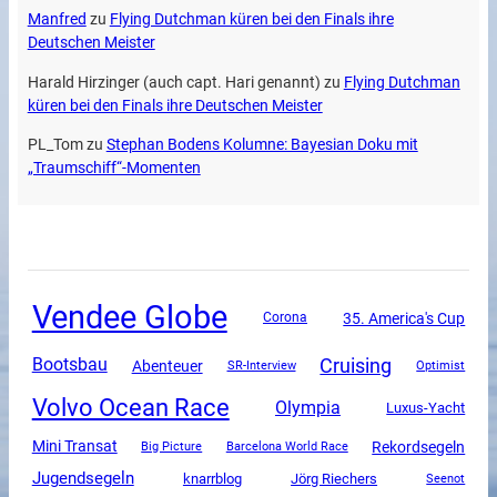
Manfred
zu
Flying Dutchman küren bei den Finals ihre
Deutschen Meister
Harald Hirzinger (auch capt. Hari genannt)
zu
Flying Dutchman
küren bei den Finals ihre Deutschen Meister
PL_Tom
zu
Stephan Bodens Kolumne: Bayesian Doku mit
„Traumschiff“-Momenten
Vendee Globe
35. America's Cup
Corona
Cruising
Bootsbau
Abenteuer
SR-Interview
Optimist
Volvo Ocean Race
Olympia
Luxus-Yacht
Mini Transat
Rekordsegeln
Big Picture
Barcelona World Race
Jugendsegeln
knarrblog
Jörg Riechers
Seenot