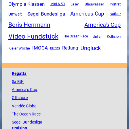
Olympia Klassen
Mini 6.50
Blauwasser
Porträt
Laser
Americas Cup
Segel-Bundesliga
Umwelt
SailGP
Boris Herrmann
America's Cup
Video Fundstück
Unfall
The Ocean Race
Kollision
Unglück
IMOCA
Rettung
Kieler Woche
DGzRS
Regatta
SailGP
America
’s Cup
Offshore
Vendée
Globe
The
Ocean
Race
Segel-Bundesliga
Cruising