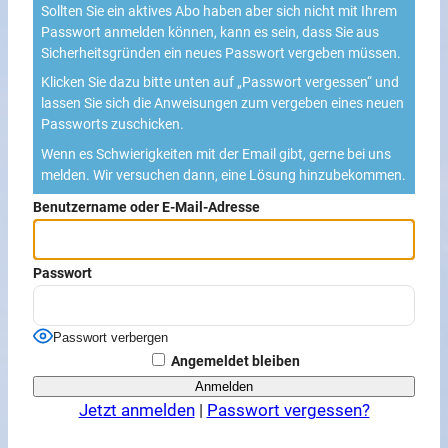
Sollten Sie ein aktives Abo haben aber sich nicht mit Ihrem
Passwort anmelden können, kann es sein, dass Sie aus
Sicherheitsgründen ein neues Passwort vergeben müssen.
Klicken Sie dazu bitte unten auf „Passwort vergessen“ und
lassen Sie sich die Anweisungen zum vergeben eines neuen
Passworts zuschicken.
Wenn es Schwierigkeiten mit der Email gibt, gerne bei uns
melden. Wir versuchen dann, eine Lösung hinzubekommen.
Benutzername oder E-Mail-Adresse
Passwort
Passwort verbergen
Angemeldet bleiben
Jetzt anmelden
|
Passwort vergessen?