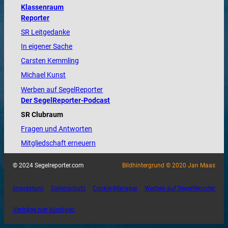
Klassenraum
Reporter
SR Leitgedanke
In eigener Sache
Carsten Kemmling
Michael Kunst
Werben auf SegelReporter
Der SegelReporter-Podcast
SR Clubraum
Fragen und Antworten
Mitgliedschaft erneuern
© 2024 Segelreporter.com
Bildhintergrund © 2020 Jan Maas
Impressum
Datenschutz
Cookie-Manager
Werben auf SegelReporter
Verträge hier kündigen