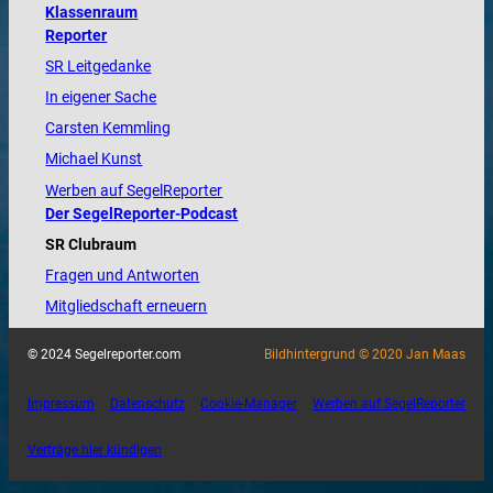
Klassenraum
Reporter
SR Leitgedanke
In eigener Sache
Carsten Kemmling
Michael Kunst
Werben auf SegelReporter
Der SegelReporter-Podcast
SR Clubraum
Fragen und Antworten
Mitgliedschaft erneuern
© 2024 Segelreporter.com
Bildhintergrund © 2020 Jan Maas
Impressum
Datenschutz
Cookie-Manager
Werben auf SegelReporter
Verträge hier kündigen