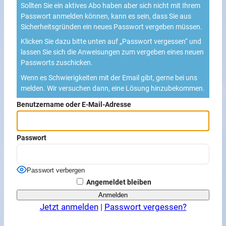
Sollten Sie ein aktives Abo haben aber sich nicht mit Ihrem
Passwort anmelden können, kann es sein, dass Sie aus
Sicherheitsgründen ein neues Passwort vergeben müssen.
Klicken Sie dazu bitte unten auf „Passwort vergessen“ und
lassen Sie sich die Anweisungen zum vergeben eines neuen
Passworts zuschicken.
Wenn es Schwierigkeiten mit der Email gibt, gerne bei uns
melden. Wir versuchen dann, eine Lösung hinzubekommen.
Benutzername oder E-Mail-Adresse
Passwort
Passwort verbergen
Angemeldet bleiben
Jetzt anmelden
|
Passwort vergessen?