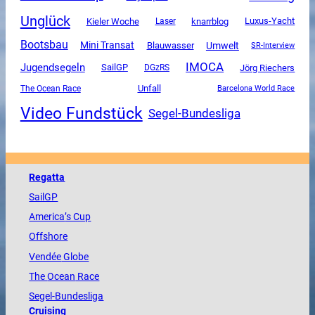
Unglück
Luxus-Yacht
Kieler Woche
knarrblog
Laser
Bootsbau
Mini Transat
Umwelt
Blauwasser
SR-Interview
IMOCA
Jugendsegeln
SailGP
DGzRS
Jörg Riechers
Unfall
The Ocean Race
Barcelona World Race
Video Fundstück
Segel-Bundesliga
Regatta
SailGP
America
’s Cup
Offshore
Vendée
Globe
The
Ocean
Race
Segel-Bundesliga
Cruising