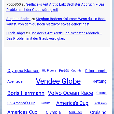
Pogo850
zu
Sedlaceks Ant Arctic Lab: Sechster Abbruch – Das
Problem mit der Glaubwürdigkeit
Stephan Boden
zu
Stephan Bodens Kolumne: Wenn du ein Boot
kaufst, von dem du noch nie zuvor etwas gehört hast
Ulrich Jäger
zu
Sedlaceks Ant Arctic Lab: Sechster Abbruch –
Das Problem mit der Glaubwürdigkeit
Olympia Klassen
Rekordsegeln
Porträt
Big Picture
Optimist
Vendee Globe
Rettung
Abenteuer
Volvo Ocean Race
Boris Herrmann
Corona
America's Cup
35. America's Cup
Kollision
Seenot
Americas Cup
Cruising
Olympia
Mini 6.50