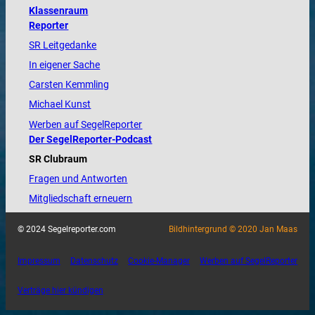
Klassenraum
Reporter
SR Leitgedanke
In eigener Sache
Carsten Kemmling
Michael Kunst
Werben auf SegelReporter
Der SegelReporter-Podcast
SR Clubraum
Fragen und Antworten
Mitgliedschaft erneuern
© 2024 Segelreporter.com
Bildhintergrund © 2020 Jan Maas
Impressum
Datenschutz
Cookie-Manager
Werben auf SegelReporter
Verträge hier kündigen