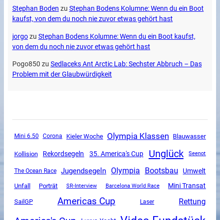
Stephan Boden
zu
Stephan Bodens Kolumne: Wenn du ein Boot
kaufst, von dem du noch nie zuvor etwas gehört hast
jorgo
zu
Stephan Bodens Kolumne: Wenn du ein Boot kaufst,
von dem du noch nie zuvor etwas gehört hast
Pogo850
zu
Sedlaceks Ant Arctic Lab: Sechster Abbruch – Das
Problem mit der Glaubwürdigkeit
Olympia Klassen
Mini 6.50
Corona
Kieler Woche
Blauwasser
Unglück
Rekordsegeln
35. America's Cup
Kollision
Seenot
Olympia
Jugendsegeln
Bootsbau
Umwelt
The Ocean Race
Mini Transat
Unfall
Porträt
SR-Interview
Barcelona World Race
Americas Cup
Rettung
SailGP
Laser