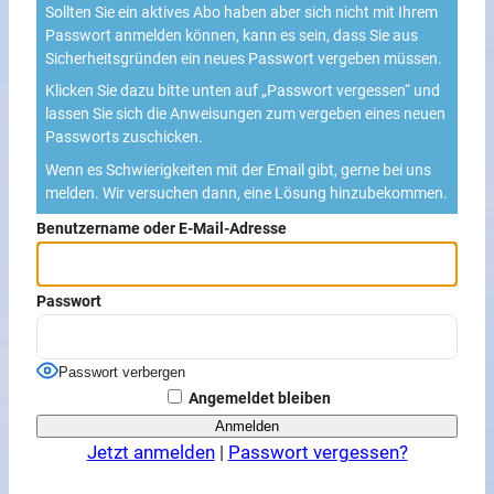
Sollten Sie ein aktives Abo haben aber sich nicht mit Ihrem
Passwort anmelden können, kann es sein, dass Sie aus
Sicherheitsgründen ein neues Passwort vergeben müssen.
Klicken Sie dazu bitte unten auf „Passwort vergessen“ und
lassen Sie sich die Anweisungen zum vergeben eines neuen
Passworts zuschicken.
Wenn es Schwierigkeiten mit der Email gibt, gerne bei uns
melden. Wir versuchen dann, eine Lösung hinzubekommen.
Benutzername oder E-Mail-Adresse
Passwort
Passwort verbergen
Angemeldet bleiben
Jetzt anmelden
|
Passwort vergessen?