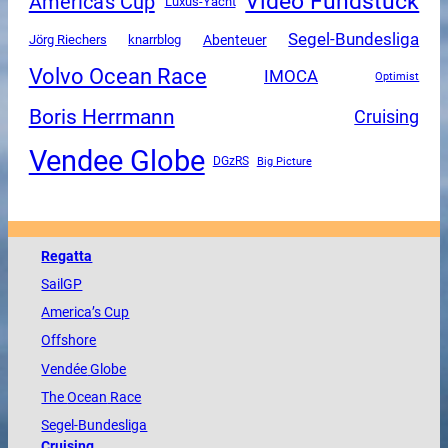
Video Fundstück
America's Cup
Luxus-Yacht
Segel-Bundesliga
Abenteuer
Jörg Riechers
knarrblog
Volvo Ocean Race
IMOCA
Optimist
Boris Herrmann
Cruising
Vendee Globe
DGzRS
Big Picture
Regatta
SailGP
America
’s Cup
Offshore
Vendée
Globe
The
Ocean
Race
Segel-Bundesliga
Cruising