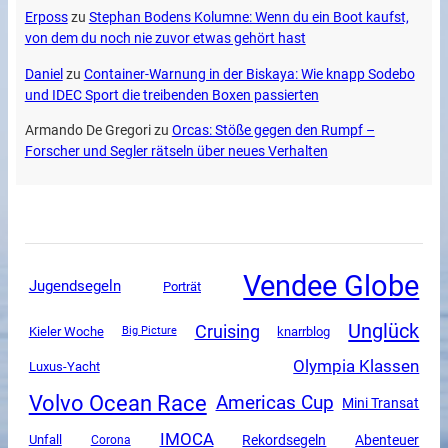
Erposs
zu
Stephan Bodens Kolumne: Wenn du ein Boot kaufst,
von dem du noch nie zuvor etwas gehört hast
Daniel
zu
Container-Warnung in der Biskaya: Wie knapp Sodebo
und IDEC Sport die treibenden Boxen passierten
Armando De Gregori
zu
Orcas: Stöße gegen den Rumpf –
Forscher und Segler rätseln über neues Verhalten
Vendee Globe
Jugendsegeln
Porträt
Unglück
Cruising
Kieler Woche
knarrblog
Big Picture
Olympia Klassen
Luxus-Yacht
Volvo Ocean Race
Americas Cup
Mini Transat
IMOCA
Unfall
Rekordsegeln
Abenteuer
Corona