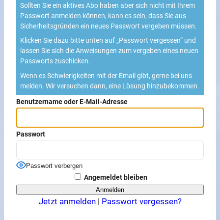
Sollten Sie ein aktives Abo haben aber sich nicht mit Ihrem
Passwort anmelden können, kann es sein, dass Sie aus
Sicherheitsgründen ein neues Passwort vergeben müssen.
Klicken Sie dazu bitte unten auf „Passwort vergessen“ und
lassen Sie sich die Anweisungen zum vergeben eines neuen
Passworts zuschicken.
Wenn es Schwierigkeiten mit der Email gibt, gerne bei uns
melden. Wir versuchen dann, eine Lösung hinzubekommen.
Benutzername oder E-Mail-Adresse
Passwort
Passwort verbergen
Angemeldet bleiben
Jetzt anmelden
|
Passwort vergessen?