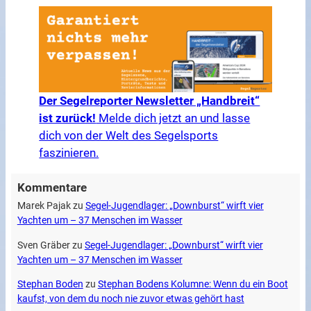
Der Segelreporter Newsletter „Handbreit“
ist zurück!
Melde dich jetzt an und lasse
dich von der Welt des Segelsports
faszinieren.
Kommentare
Marek Pajak
zu
Segel-Jugendlager: „Downburst“ wirft vier
Yachten um – 37 Menschen im Wasser
Sven Gräber
zu
Segel-Jugendlager: „Downburst“ wirft vier
Yachten um – 37 Menschen im Wasser
Stephan Boden
zu
Stephan Bodens Kolumne: Wenn du ein Boot
kaufst, von dem du noch nie zuvor etwas gehört hast