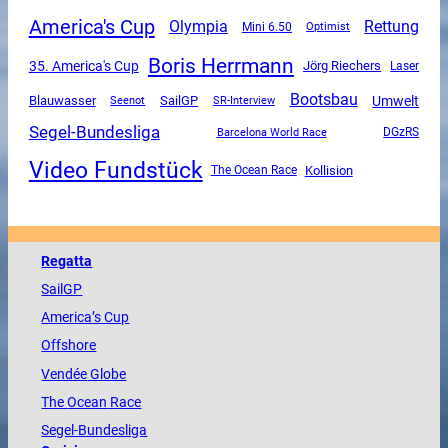
America's Cup
Olympia
Rettung
Mini 6.50
Optimist
Boris Herrmann
35. America's Cup
Jörg Riechers
Laser
Bootsbau
SailGP
Umwelt
Blauwasser
SR-Interview
Seenot
Segel-Bundesliga
DGzRS
Barcelona World Race
Video Fundstück
The Ocean Race
Kollision
Regatta
SailGP
America
’s Cup
Offshore
Vendée
Globe
The
Ocean
Race
Segel-Bundesliga