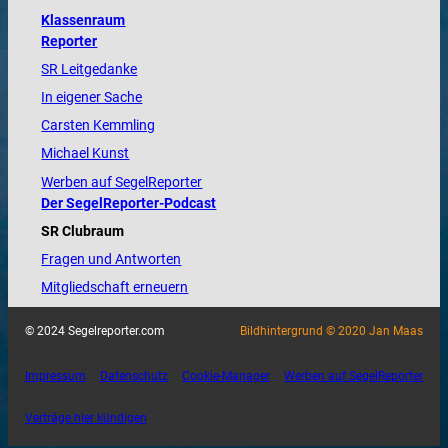
Klassenraum
Reporter
SR Leitgedanke
In eigener Sache
Carsten Kemmling
Michael Kunst
Werben auf SegelReporter
Der SegelReporter-Podcast
SR Clubraum
Fragen und Antworten
Mitgliedschaft erneuern
© 2024 Segelreporter.com
Bildhintergrund © 2020 Jan Maas
Impressum
Datenschutz
Cookie-Manager
Werben auf SegelReporter
Verträge hier kündigen