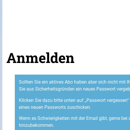
Anmelden
Sollten Sie ein aktives Abo haben aber sich nicht mit
Sie aus Sicherheitsgründen ein neues Passwort verge
Klicken Sie dazu bitte unten auf „Passwort vergessen
eines neuen Passworts zuschicken.
Wenn es Schwierigkeiten mit der Email gibt, gerne bei
hinzubekommen.