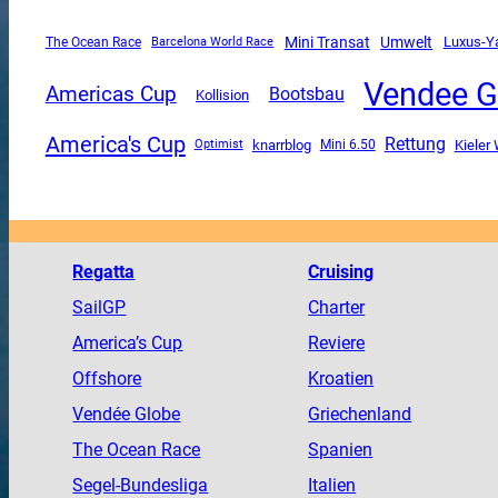
Mini Transat
Umwelt
Luxus-Y
The Ocean Race
Barcelona World Race
Vendee G
Americas Cup
Bootsbau
Kollision
America's Cup
Rettung
knarrblog
Mini 6.50
Kieler
Optimist
Regatta
Cruising
SailGP
Charter
America
’s Cup
Reviere
Offshore
Kroatien
Vendée
Globe
Griechenland
The
Ocean
Race
Spanien
Segel-Bundesliga
Italien