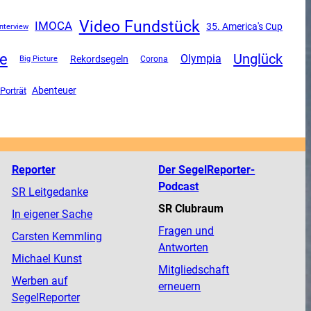
Video Fundstück
IMOCA
35. America's Cup
nterview
e
Unglück
Olympia
Rekordsegeln
Corona
Big Picture
Abenteuer
Porträt
Reporter
Der SegelReporter-
Podcast
SR Leitgedanke
SR Clubraum
In eigener Sache
Fragen und
Carsten Kemmling
Antworten
Michael Kunst
Mitgliedschaft
Werben auf
erneuern
SegelReporter