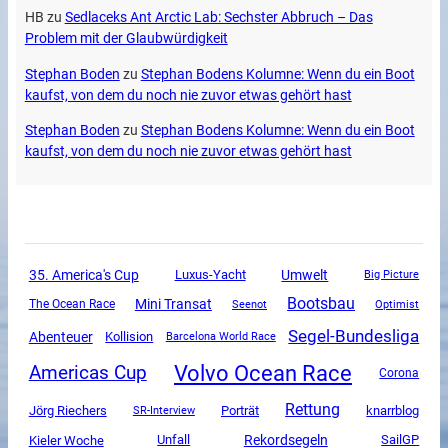
HB
zu
Sedlaceks Ant Arctic Lab: Sechster Abbruch – Das
Problem mit der Glaubwürdigkeit
Stephan Boden
zu
Stephan Bodens Kolumne: Wenn du ein Boot
kaufst, von dem du noch nie zuvor etwas gehört hast
Stephan Boden
zu
Stephan Bodens Kolumne: Wenn du ein Boot
kaufst, von dem du noch nie zuvor etwas gehört hast
35. America's Cup
Luxus-Yacht
Umwelt
Big Picture
Bootsbau
Mini Transat
The Ocean Race
Seenot
Optimist
Segel-Bundesliga
Abenteuer
Kollision
Barcelona World Race
Volvo Ocean Race
Americas Cup
Corona
Rettung
Jörg Riechers
SR-Interview
Porträt
knarrblog
Unfall
Rekordsegeln
SailGP
Kieler Woche