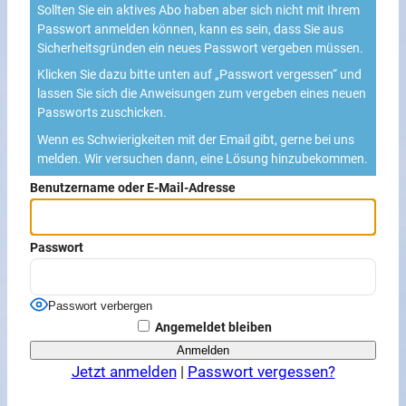
Sollten Sie ein aktives Abo haben aber sich nicht mit Ihrem
Passwort anmelden können, kann es sein, dass Sie aus
Sicherheitsgründen ein neues Passwort vergeben müssen.
Klicken Sie dazu bitte unten auf „Passwort vergessen“ und
lassen Sie sich die Anweisungen zum vergeben eines neuen
Passworts zuschicken.
Wenn es Schwierigkeiten mit der Email gibt, gerne bei uns
melden. Wir versuchen dann, eine Lösung hinzubekommen.
Benutzername oder E-Mail-Adresse
Passwort
Passwort verbergen
Angemeldet bleiben
Jetzt anmelden
|
Passwort vergessen?