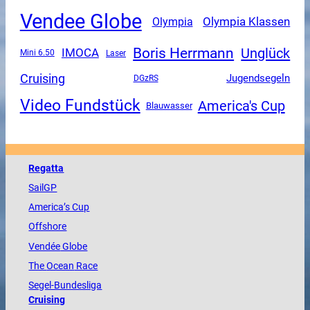
Vendee Globe
Olympia Klassen
Olympia
Boris Herrmann
Unglück
IMOCA
Mini 6.50
Laser
Cruising
Jugendsegeln
DGzRS
Video Fundstück
America's Cup
Blauwasser
Regatta
SailGP
America
’s Cup
Offshore
Vendée
Globe
The
Ocean
Race
Segel-Bundesliga
Cruising