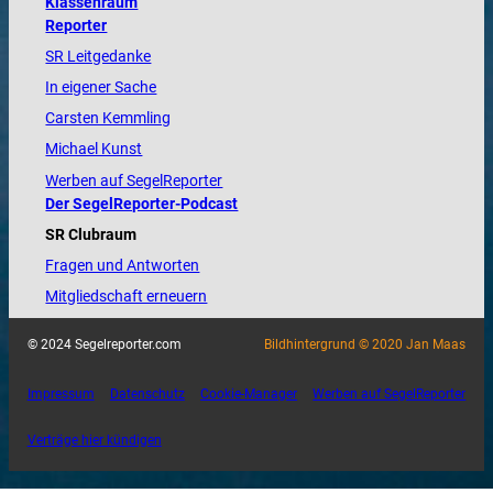
Klassenraum
Reporter
SR Leitgedanke
In eigener Sache
Carsten Kemmling
Michael Kunst
Werben auf SegelReporter
Der SegelReporter-Podcast
SR Clubraum
Fragen und Antworten
Mitgliedschaft erneuern
© 2024 Segelreporter.com
Bildhintergrund © 2020 Jan Maas
Impressum
Datenschutz
Cookie-Manager
Werben auf SegelReporter
Verträge hier kündigen