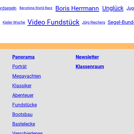
Boris Herrmann
Unglück
Jug
rdsegeln
Barcelona World Race
Video Fundstück
p
Segel-Bund
Kieler Woche
Jörg Riechers
Panorama
Newsletter
Porträt
Klassenraum
Megayachten
Klassiker
Abenteuer
Fundstücke
Bootsbau
Bastelecke
Verschiedenes