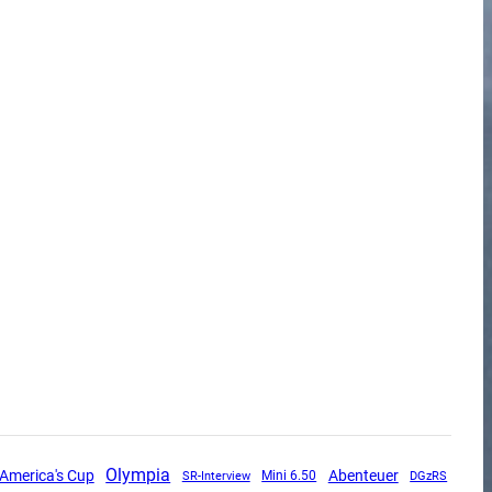
Olympia
 America's Cup
Abenteuer
SR-Interview
Mini 6.50
DGzRS