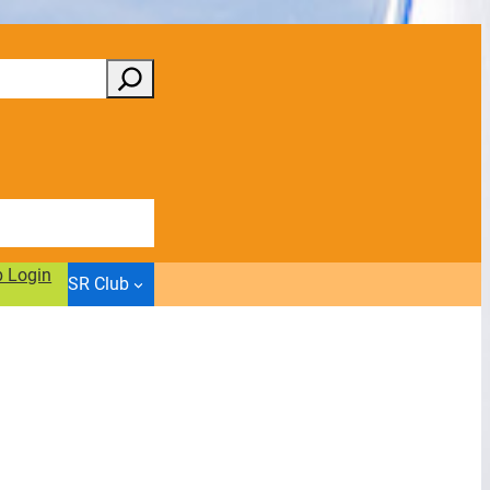
b Login
SR Club