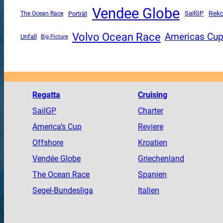
Vendee Globe
SailGP
Reko
The Ocean Race
Porträt
Volvo Ocean Race
Americas Cu
Unfall
Big Picture
Regatta
Cruising
SailGP
Charter
America
’s Cup
Reviere
Offshore
Kroatien
Vendée
Globe
Griechenland
The
Ocean
Race
Spanien
Segel-Bundesliga
Italien