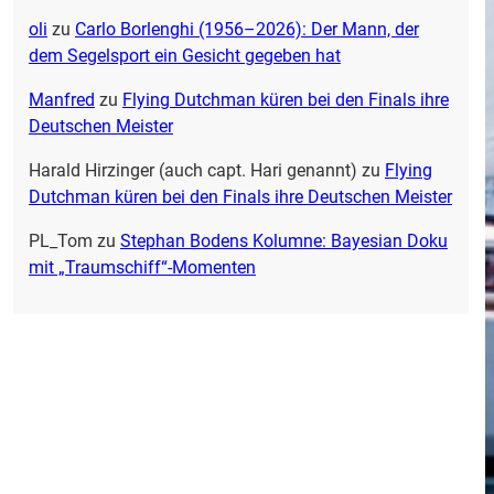
oli
zu
Carlo Borlenghi (1956–2026): Der Mann, der
dem Segelsport ein Gesicht gegeben hat
Manfred
zu
Flying Dutchman küren bei den Finals ihre
Deutschen Meister
Harald Hirzinger (auch capt. Hari genannt)
zu
Flying
Dutchman küren bei den Finals ihre Deutschen Meister
PL_Tom
zu
Stephan Bodens Kolumne: Bayesian Doku
mit „Traumschiff“-Momenten