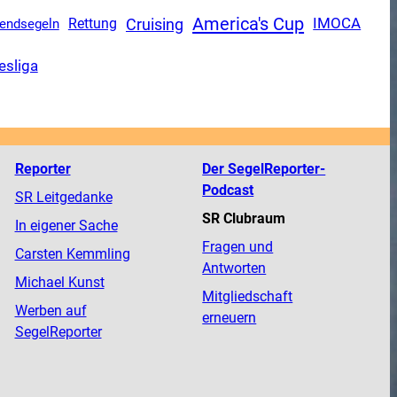
America's Cup
Cruising
Rettung
IMOCA
endsegeln
esliga
Reporter
Der SegelReporter-
Podcast
SR Leitgedanke
SR Clubraum
In eigener Sache
Fragen und
Carsten Kemmling
Antworten
Michael Kunst
Mitgliedschaft
Werben auf
erneuern
SegelReporter