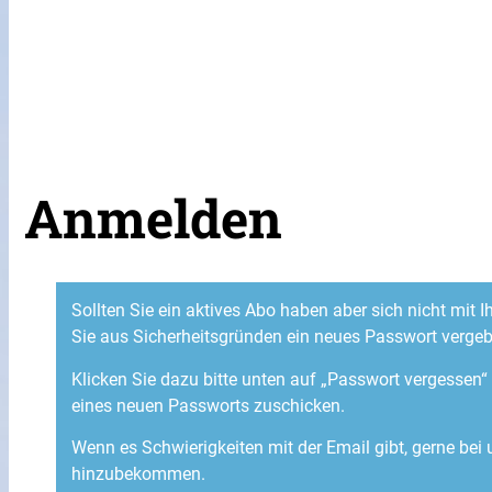
Anmelden
Sollten Sie ein aktives Abo haben aber sich nicht mit
Sie aus Sicherheitsgründen ein neues Passwort verge
Klicken Sie dazu bitte unten auf „Passwort vergessen
eines neuen Passworts zuschicken.
Wenn es Schwierigkeiten mit der Email gibt, gerne bei
hinzubekommen.