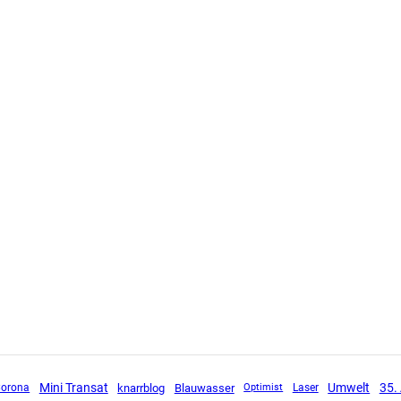
Mini Transat
Umwelt
35.
orona
knarrblog
Blauwasser
Optimist
Laser