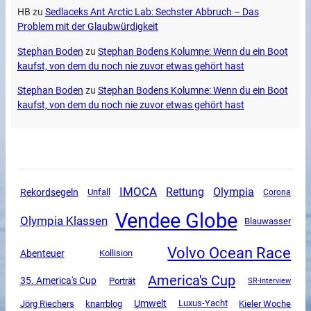
HB
zu
Sedlaceks Ant Arctic Lab: Sechster Abbruch – Das
Problem mit der Glaubwürdigkeit
Stephan Boden
zu
Stephan Bodens Kolumne: Wenn du ein Boot
kaufst, von dem du noch nie zuvor etwas gehört hast
Stephan Boden
zu
Stephan Bodens Kolumne: Wenn du ein Boot
kaufst, von dem du noch nie zuvor etwas gehört hast
IMOCA
Rettung
Olympia
Rekordsegeln
Unfall
Corona
Vendee Globe
Olympia Klassen
Blauwasser
Volvo Ocean Race
Abenteuer
Kollision
America's Cup
35. America's Cup
Porträt
SR-Interview
Umwelt
Luxus-Yacht
Jörg Riechers
knarrblog
Kieler Woche