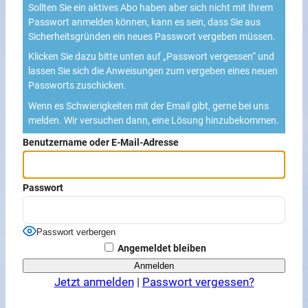
Sollten Sie ein aktives Abo haben aber sich nicht mit Ihrem
Passwort anmelden können, kann es sein, dass Sie aus
Sicherheitsgründen ein neues Passwort vergeben müssen.
Klicken Sie dazu bitte unten auf „Passwort vergessen“ und
lassen Sie sich die Anweisungen zum vergeben eines neuen
Passworts zuschicken.
Wenn es Schwierigkeiten mit der Email gibt, gerne bei uns
melden. Wir versuchen dann, eine Lösung hinzubekommen.
Benutzername oder E-Mail-Adresse
Passwort
Passwort verbergen
Angemeldet bleiben
Jetzt anmelden
|
Passwort vergessen?