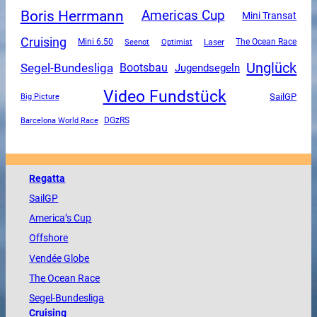
Boris Herrmann
Americas Cup
Mini Transat
Cruising
Mini 6.50
The Ocean Race
Seenot
Optimist
Laser
Unglück
Segel-Bundesliga
Bootsbau
Jugendsegeln
Video Fundstück
SailGP
Big Picture
DGzRS
Barcelona World Race
Regatta
SailGP
America
’s Cup
Offshore
Vendée
Globe
The
Ocean
Race
Segel-Bundesliga
Cruising