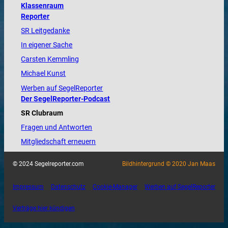
Klassenraum
Reporter
SR Leitgedanke
In eigener Sache
Carsten Kemmling
Michael Kunst
Werben auf SegelReporter
Der SegelReporter-Podcast
SR Clubraum
Fragen und Antworten
Mitgliedschaft erneuern
© 2024 Segelreporter.com
Bildhintergrund © 2020 Jan Maas
Impressum
Datenschutz
Cookie-Manager
Werben auf SegelReporter
Verträge hier kündigen