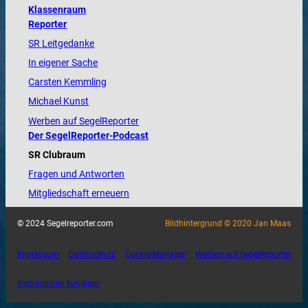
Klassenraum
Reporter
SR Leitgedanke
In eigener Sache
Carsten Kemmling
Michael Kunst
Werben auf SegelReporter
Der SegelReporter-Podcast
SR Clubraum
Fragen und Antworten
Mitgliedschaft erneuern
© 2024 Segelreporter.com
Bildhintergrund © 2020 Jan Maas
Impressum
Datenschutz
Cookie-Manager
Werben auf SegelReporter
Verträge hier kündigen