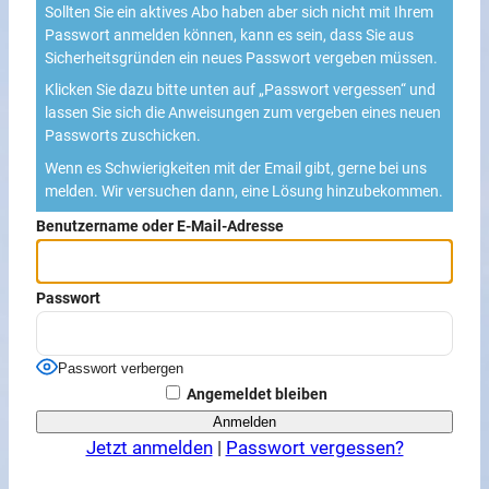
Sollten Sie ein aktives Abo haben aber sich nicht mit Ihrem
Passwort anmelden können, kann es sein, dass Sie aus
Sicherheitsgründen ein neues Passwort vergeben müssen.
Klicken Sie dazu bitte unten auf „Passwort vergessen“ und
lassen Sie sich die Anweisungen zum vergeben eines neuen
Passworts zuschicken.
Wenn es Schwierigkeiten mit der Email gibt, gerne bei uns
melden. Wir versuchen dann, eine Lösung hinzubekommen.
Benutzername oder E-Mail-Adresse
Passwort
Passwort verbergen
Angemeldet bleiben
Jetzt anmelden
|
Passwort vergessen?