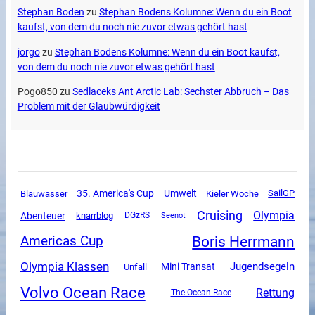
Stephan Boden
zu
Stephan Bodens Kolumne: Wenn du ein Boot
kaufst, von dem du noch nie zuvor etwas gehört hast
jorgo
zu
Stephan Bodens Kolumne: Wenn du ein Boot kaufst,
von dem du noch nie zuvor etwas gehört hast
Pogo850
zu
Sedlaceks Ant Arctic Lab: Sechster Abbruch – Das
Problem mit der Glaubwürdigkeit
35. America's Cup
Umwelt
SailGP
Blauwasser
Kieler Woche
Cruising
Olympia
Abenteuer
knarrblog
DGzRS
Seenot
Boris Herrmann
Americas Cup
Olympia Klassen
Jugendsegeln
Mini Transat
Unfall
Volvo Ocean Race
Rettung
The Ocean Race