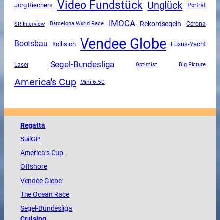
Video Fundstück
Unglück
Jörg Riechers
Porträt
IMOCA
Rekordsegeln
SR-Interview
Corona
Barcelona World Race
Vendee Globe
Bootsbau
Luxus-Yacht
Kollision
Segel-Bundesliga
Laser
Optimist
Big Picture
America's Cup
Mini 6.50
Regatta
SailGP
America
’s Cup
Offshore
Vendée
Globe
The
Ocean
Race
Segel-Bundesliga
Cruising