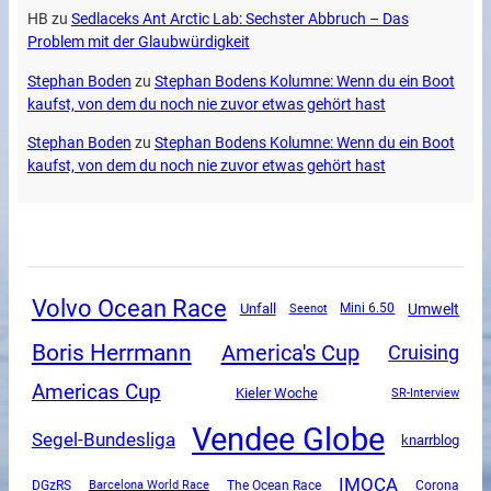
HB
zu
Sedlaceks Ant Arctic Lab: Sechster Abbruch – Das
Problem mit der Glaubwürdigkeit
Stephan Boden
zu
Stephan Bodens Kolumne: Wenn du ein Boot
kaufst, von dem du noch nie zuvor etwas gehört hast
Stephan Boden
zu
Stephan Bodens Kolumne: Wenn du ein Boot
kaufst, von dem du noch nie zuvor etwas gehört hast
Volvo Ocean Race
Unfall
Umwelt
Mini 6.50
Seenot
Boris Herrmann
America's Cup
Cruising
Americas Cup
Kieler Woche
SR-Interview
Vendee Globe
Segel-Bundesliga
knarrblog
IMOCA
DGzRS
The Ocean Race
Corona
Barcelona World Race