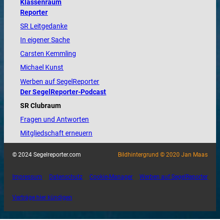
Klassenraum
Reporter
SR Leitgedanke
In eigener Sache
Carsten Kemmling
Michael Kunst
Werben auf SegelReporter
Der SegelReporter-Podcast
SR Clubraum
Fragen und Antworten
Mitgliedschaft erneuern
© 2024 Segelreporter.com
Bildhintergrund © 2020 Jan Maas
Impressum
Datenschutz
Cookie-Manager
Werben auf SegelReporter
Verträge hier kündigen