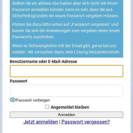
Sollten Sie ein aktives Abo haben aber sich nicht mit Ihrem
Passwort anmelden können, kann es sein, dass Sie aus
Sicherheitsgründen ein neues Passwort vergeben müssen.
Klicken Sie dazu bitte unten auf „Passwort vergessen“ und
lassen Sie sich die Anweisungen zum vergeben eines neuen
Passworts zuschicken.
Wenn es Schwierigkeiten mit der Email gibt, gerne bei uns
melden. Wir versuchen dann, eine Lösung hinzubekommen.
Benutzername oder E-Mail-Adresse
Passwort
Passwort verbergen
Angemeldet bleiben
Jetzt anmelden
|
Passwort vergessen?