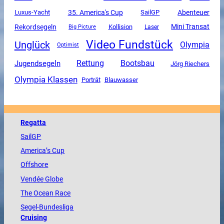
Luxus-Yacht
35. America's Cup
SailGP
Abenteuer
Mini Transat
Rekordsegeln
Kollision
Big Picture
Laser
Video Fundstück
Unglück
Olympia
Optimist
Rettung
Jugendsegeln
Bootsbau
Jörg Riechers
Olympia Klassen
Porträt
Blauwasser
Regatta
SailGP
America
’s Cup
Offshore
Vendée
Globe
The
Ocean
Race
Segel-Bundesliga
Cruising