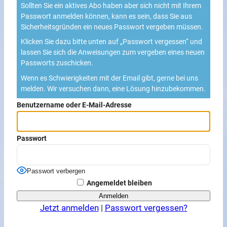
Sollten Sie ein aktives Abo haben aber sich nicht mit Ihrem
Passwort anmelden können, kann es sein, dass Sie aus
Sicherheitsgründen ein neues Passwort vergeben müssen.
Klicken Sie dazu bitte unten auf „Passwort vergessen“ und
lassen Sie sich die Anweisungen zum vergeben eines neuen
Passworts zuschicken.
Wenn es Schwierigkeiten mit der Email gibt, gerne bei uns
melden. Wir versuchen dann, eine Lösung hinzubekommen.
Benutzername oder E-Mail-Adresse
Passwort
Passwort verbergen
Angemeldet bleiben
Jetzt anmelden
|
Passwort vergessen?