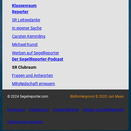
Klassenraum
Reporter
SR Leitgedanke
In eigener Sache
Carsten Kemmling
Michael Kunst
Werben auf SegelReporter
Der SegelReporter-Podcast
SR Clubraum
Fragen und Antworten
Mitgliedschaft erneuern
© 2024 Segelreporter.com
Bildhintergrund © 2020 Jan Maas
Impressum
Datenschutz
Cookie-Manager
Werben auf SegelReporter
Verträge hier kündigen