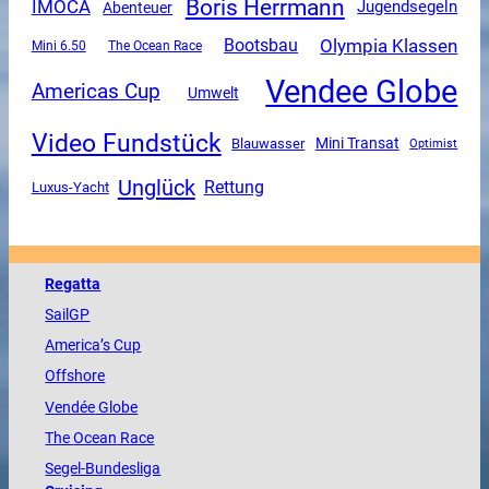
Boris Herrmann
IMOCA
Jugendsegeln
Abenteuer
Olympia Klassen
Bootsbau
Mini 6.50
The Ocean Race
Vendee Globe
Americas Cup
Umwelt
Video Fundstück
Mini Transat
Blauwasser
Optimist
Unglück
Rettung
Luxus-Yacht
Regatta
SailGP
America
’s Cup
Offshore
Vendée
Globe
The
Ocean
Race
Segel-Bundesliga