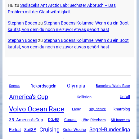
HB
zu
Sedlaceks Ant Arctic Lab: Sechster Abbruch – Das
Problem mit der Glaubwürdigkeit
Stephan Boden
zu
Stephan Bodens Kolumne: Wenn du ein Boot
kaufst, von dem du noch nie zuvor etwas gehört hast
Stephan Boden
zu
Stephan Bodens Kolumne: Wenn du ein Boot
kaufst, von dem du noch nie zuvor etwas gehört hast
Olympia
Rekordsegeln
Seenot
Barcelona World Race
America's Cup
Unfall
Kollision
Volvo Ocean Race
knarrblog
Laser
Big Picture
35. America's Cup
DGzRS
Corona
Jörg Riechers
SR-Interview
Cruising
Segel-Bundesliga
SailGP
Porträt
Kieler Woche