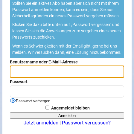
Sollten Sie ein aktives Abo haben aber sich nicht mit Ihrem
Passwort anmelden können, kann es sein, dass Sie aus
Sicherheitsgründen ein neues Passwort vergeben müssen.
Klicken Sie dazu bitte unten auf „Passwort vergessen“ und
lassen Sie sich die Anweisungen zum vergeben eines neuen
Passworts zuschicken.
Wenn es Schwierigkeiten mit der Email gibt, gerne bei uns
melden. Wir versuchen dann, eine Lösung hinzubekommen.
Benutzername oder E-Mail-Adresse
Passwort
Passwort verbergen
Angemeldet bleiben
Jetzt anmelden
|
Passwort vergessen?