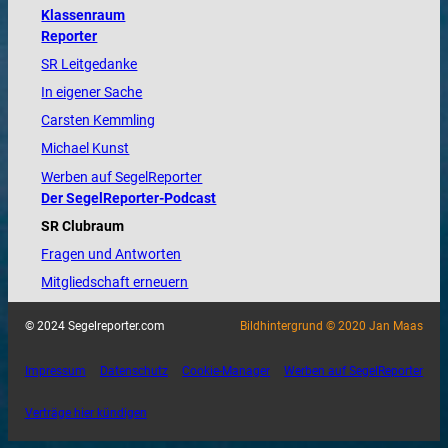
Klassenraum
Reporter
SR Leitgedanke
In eigener Sache
Carsten Kemmling
Michael Kunst
Werben auf SegelReporter
Der SegelReporter-Podcast
SR Clubraum
Fragen und Antworten
Mitgliedschaft erneuern
© 2024 Segelreporter.com
Bildhintergrund © 2020 Jan Maas
Impressum
Datenschutz
Cookie-Manager
Werben auf SegelReporter
Verträge hier kündigen