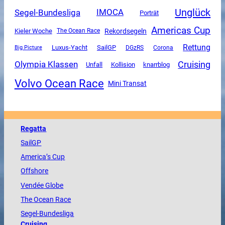
Unglück
Segel-Bundesliga
IMOCA
Porträt
Americas Cup
Rekordsegeln
Kieler Woche
The Ocean Race
Rettung
Luxus-Yacht
SailGP
DGzRS
Corona
Big Picture
Olympia Klassen
Cruising
Unfall
Kollision
knarrblog
Volvo Ocean Race
Mini Transat
Regatta
SailGP
America
’s Cup
Offshore
Vendée
Globe
The
Ocean
Race
Segel-Bundesliga
Cruising