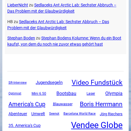
LieberNicht
zu
Sedlaceks Ant Arctic Lab: Sechster Abbruch –
Das Problem mit der Glaubwürdigkeit
HB
zu
Sedlaceks Ant Arctic Lab: Sechster Abbruch – Das
Problem mit der Glaubwürdigkeit
Stephan Boden
zu
Stephan Bodens Kolumne: Wenn du ein Boot
kaufst, von dem du noch nie zuvor etwas gehört hast
Video Fundstück
Jugendsegeln
SR-Interview
Olympia
Bootsbau
Mini 6.50
Optimist
Laser
Boris Herrmann
America's Cup
Blauwasser
Abenteuer
Umwelt
Jörg Riechers
Seenot
Barcelona World Race
Vendee Globe
35. America's Cup