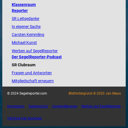
Klassenraum
Reporter
SR Leitgedanke
In eigener Sache
Carsten Kemmling
Michael Kunst
Werben auf SegelReporter
Der SegelReporter-Podcast
SR Clubraum
Fragen und Antworten
Mitgliedschaft erneuern
© 2024 Segelreporter.com
Bildhintergrund © 2020 Jan Maas
Impressum
Datenschutz
Cookie-Manager
Werben auf SegelReporter
Verträge hier kündigen