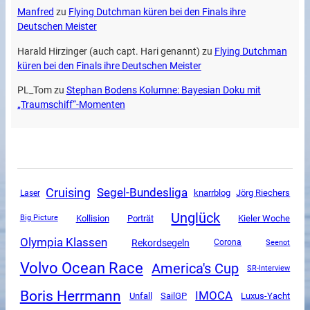
Manfred
zu
Flying Dutchman küren bei den Finals ihre
Deutschen Meister
Harald Hirzinger (auch capt. Hari genannt)
zu
Flying Dutchman
küren bei den Finals ihre Deutschen Meister
PL_Tom
zu
Stephan Bodens Kolumne: Bayesian Doku mit
„Traumschiff“-Momenten
Cruising
Segel-Bundesliga
knarrblog
Jörg Riechers
Laser
Unglück
Kollision
Porträt
Kieler Woche
Big Picture
Olympia Klassen
Rekordsegeln
Corona
Seenot
Volvo Ocean Race
America's Cup
SR-Interview
Boris Herrmann
IMOCA
Unfall
SailGP
Luxus-Yacht