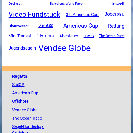
Umwelt
Optimist
Barcelona World Race
Video Fundstück
Bootsbau
35. America's Cup
Americas Cup
Rettung
Blauwasser
Mini 6.50
Olympia
Mini Transat
Abenteuer
DGzRS
The Ocean Race
Vendee Globe
Jugendsegeln
Regatta
SailGP
America
’s Cup
Offshore
Vendée
Globe
The
Ocean
Race
Segel-Bundesliga
Cruising