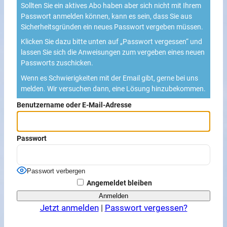
Sollten Sie ein aktives Abo haben aber sich nicht mit Ihrem
Passwort anmelden können, kann es sein, dass Sie aus
Sicherheitsgründen ein neues Passwort vergeben müssen.
Klicken Sie dazu bitte unten auf „Passwort vergessen“ und
lassen Sie sich die Anweisungen zum vergeben eines neuen
Passworts zuschicken.
Wenn es Schwierigkeiten mit der Email gibt, gerne bei uns
melden. Wir versuchen dann, eine Lösung hinzubekommen.
Benutzername oder E-Mail-Adresse
Passwort
Passwort verbergen
Angemeldet bleiben
Jetzt anmelden
|
Passwort vergessen?