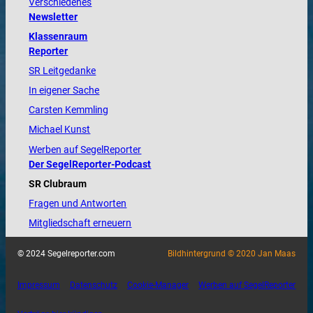
Verschiedenes
Newsletter
Klassenraum
Reporter
SR Leitgedanke
In eigener Sache
Carsten Kemmling
Michael Kunst
Werben auf SegelReporter
Der SegelReporter-Podcast
SR Clubraum
Fragen und Antworten
Mitgliedschaft erneuern
© 2024 Segelreporter.com
Bildhintergrund © 2020 Jan Maas
Impressum
Datenschutz
Cookie-Manager
Werben auf SegelReporter