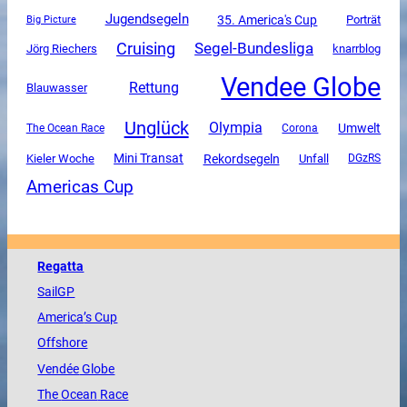
Jugendsegeln
35. America's Cup
Porträt
Big Picture
Cruising
Segel-Bundesliga
Jörg Riechers
knarrblog
Vendee Globe
Rettung
Blauwasser
Unglück
Olympia
Umwelt
The Ocean Race
Corona
Mini Transat
Rekordsegeln
Unfall
Kieler Woche
DGzRS
Americas Cup
Regatta
SailGP
America
’s Cup
Offshore
Vendée
Globe
The
Ocean
Race