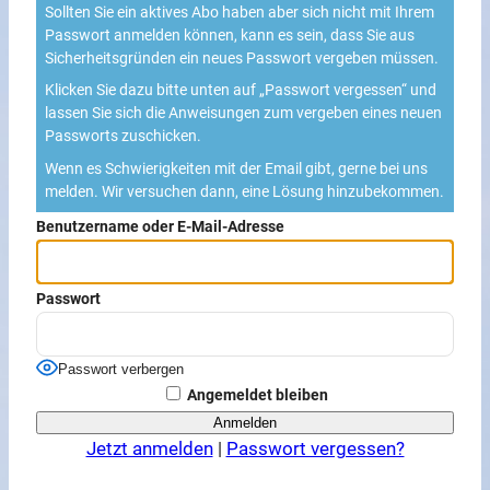
Sollten Sie ein aktives Abo haben aber sich nicht mit Ihrem
Passwort anmelden können, kann es sein, dass Sie aus
Sicherheitsgründen ein neues Passwort vergeben müssen.
Klicken Sie dazu bitte unten auf „Passwort vergessen“ und
lassen Sie sich die Anweisungen zum vergeben eines neuen
Passworts zuschicken.
Wenn es Schwierigkeiten mit der Email gibt, gerne bei uns
melden. Wir versuchen dann, eine Lösung hinzubekommen.
Benutzername oder E-Mail-Adresse
Passwort
Passwort verbergen
Angemeldet bleiben
Jetzt anmelden
|
Passwort vergessen?