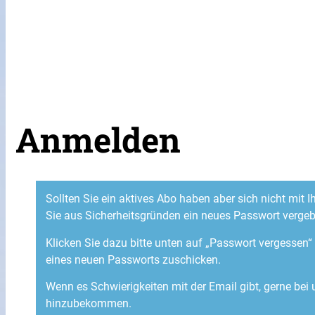
Anmelden
Sollten Sie ein aktives Abo haben aber sich nicht mit
Sie aus Sicherheitsgründen ein neues Passwort verge
Klicken Sie dazu bitte unten auf „Passwort vergessen
eines neuen Passworts zuschicken.
Wenn es Schwierigkeiten mit der Email gibt, gerne bei
hinzubekommen.