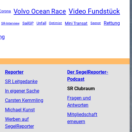
Video Fundstück
Volvo Ocean Race
Corona
Rettung
Mini Transat
SailGP
Unfall
SR-Interview
Optimist
Seenot
ng
Reporter
Der SegelReporter-
Podcast
SR Leitgedanke
SR Clubraum
In eigener Sache
Fragen und
Carsten Kemmling
Antworten
Michael Kunst
Mitgliedschaft
Werben auf
erneuern
SegelReporter