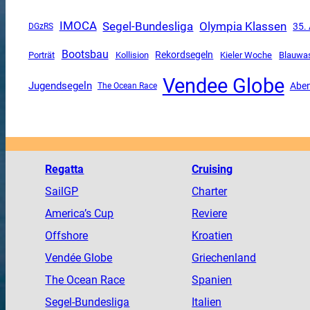
Segel-Bundesliga
Olympia Klassen
IMOCA
35.
DGzRS
Bootsbau
Rekordsegeln
Porträt
Kollision
Kieler Woche
Blauwa
Vendee Globe
Jugendsegeln
Aben
The Ocean Race
Regatta
Cruising
SailGP
Charter
America
’s Cup
Reviere
Offshore
Kroatien
Vendée
Globe
Griechenland
The
Ocean
Race
Spanien
Segel-Bundesliga
Italien