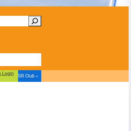
b Login
SR Club