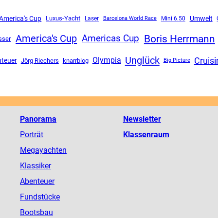
 America's Cup
Luxus-Yacht
Umwelt
Mini 6.50
Laser
Barcelona World Race
Boris Herrmann
America's Cup
Americas Cup
sser
Unglück
Cruisi
Olympia
teuer
Jörg Riechers
knarrblog
Big Picture
Panorama
Newsletter
Porträt
Klassenraum
Megayachten
Klassiker
Abenteuer
Fundstücke
Bootsbau