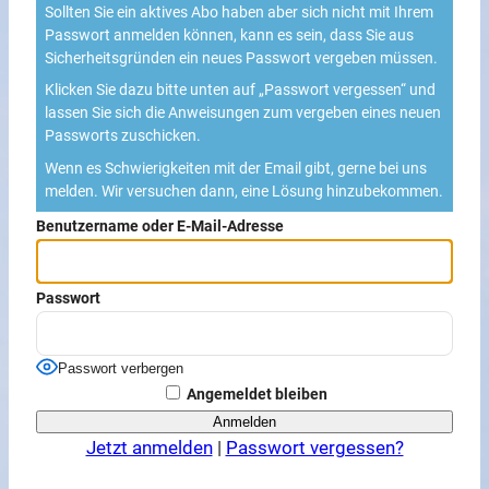
Sollten Sie ein aktives Abo haben aber sich nicht mit Ihrem
Passwort anmelden können, kann es sein, dass Sie aus
Sicherheitsgründen ein neues Passwort vergeben müssen.
Klicken Sie dazu bitte unten auf „Passwort vergessen“ und
lassen Sie sich die Anweisungen zum vergeben eines neuen
Passworts zuschicken.
Wenn es Schwierigkeiten mit der Email gibt, gerne bei uns
melden. Wir versuchen dann, eine Lösung hinzubekommen.
Benutzername oder E-Mail-Adresse
Passwort
Passwort verbergen
Angemeldet bleiben
Jetzt anmelden
|
Passwort vergessen?