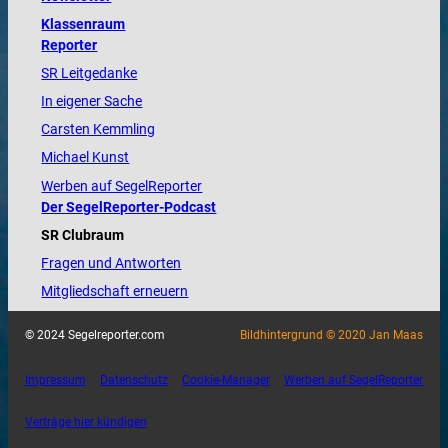
Klassenraum
Reporter
SR Leitgedanke
In eigener Sache
Carsten Kemmling
Michael Kunst
Werben auf SegelReporter
Der SegelReporter-Podcast
SR Clubraum
Fragen und Antworten
Mitgliedschaft erneuern
© 2024 Segelreporter.com
Bildhintergrund © 2020 Jan Maas
Impressum
Datenschutz
Cookie-Manager
Werben auf SegelReporter
Verträge hier kündigen