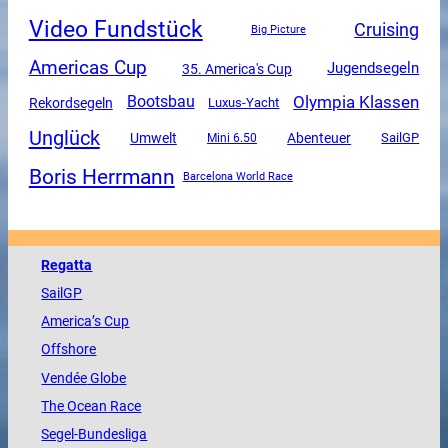
Video Fundstück
Cruising
Big Picture
Americas Cup
Jugendsegeln
35. America's Cup
Olympia Klassen
Bootsbau
Rekordsegeln
Luxus-Yacht
Unglück
Umwelt
Abenteuer
SailGP
Mini 6.50
Boris Herrmann
Barcelona World Race
Regatta
SailGP
America
’s Cup
Offshore
Vendée
Globe
The
Ocean
Race
Segel-Bundesliga