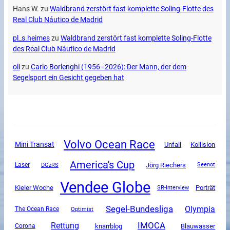
Hans W.
zu
Waldbrand zerstört fast komplette Soling-Flotte des
Real Club Náutico de Madrid
pl_s.heimes
zu
Waldbrand zerstört fast komplette Soling-Flotte
des Real Club Náutico de Madrid
oli
zu
Carlo Borlenghi (1956–2026): Der Mann, der dem
Segelsport ein Gesicht gegeben hat
Volvo Ocean Race
Mini Transat
Unfall
Kollision
America's Cup
DGzRS
Jörg Riechers
Laser
Seenot
Vendee Globe
Kieler Woche
SR-Interview
Porträt
Segel-Bundesliga
Olympia
The Ocean Race
Optimist
Rettung
IMOCA
Corona
knarrblog
Blauwasser