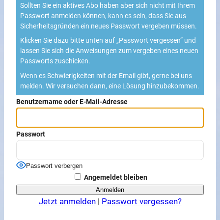
Sollten Sie ein aktives Abo haben aber sich nicht mit Ihrem
Passwort anmelden können, kann es sein, dass Sie aus
Sicherheitsgründen ein neues Passwort vergeben müssen.
Klicken Sie dazu bitte unten auf „Passwort vergessen“ und
lassen Sie sich die Anweisungen zum vergeben eines neuen
Passworts zuschicken.
Wenn es Schwierigkeiten mit der Email gibt, gerne bei uns
melden. Wir versuchen dann, eine Lösung hinzubekommen.
Benutzername oder E-Mail-Adresse
Passwort
Passwort verbergen
Angemeldet bleiben
Jetzt anmelden
|
Passwort vergessen?