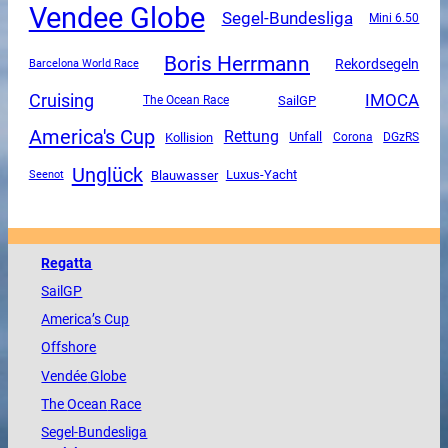
Vendee Globe
Segel-Bundesliga
Mini 6.50
Boris Herrmann
Rekordsegeln
Barcelona World Race
Cruising
IMOCA
SailGP
The Ocean Race
America's Cup
Rettung
Unfall
Kollision
Corona
DGzRS
Unglück
Luxus-Yacht
Blauwasser
Seenot
Regatta
SailGP
America
’s Cup
Offshore
Vendée
Globe
The
Ocean
Race
Segel-Bundesliga