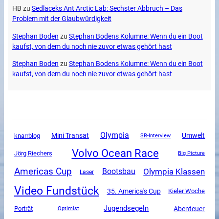
HB
zu
Sedlaceks Ant Arctic Lab: Sechster Abbruch – Das
Problem mit der Glaubwürdigkeit
Stephan Boden
zu
Stephan Bodens Kolumne: Wenn du ein Boot
kaufst, von dem du noch nie zuvor etwas gehört hast
Stephan Boden
zu
Stephan Bodens Kolumne: Wenn du ein Boot
kaufst, von dem du noch nie zuvor etwas gehört hast
Olympia
Mini Transat
Umwelt
knarrblog
SR-Interview
Volvo Ocean Race
Jörg Riechers
Big Picture
Americas Cup
Olympia Klassen
Bootsbau
Laser
Video Fundstück
35. America's Cup
Kieler Woche
Jugendsegeln
Abenteuer
Porträt
Optimist