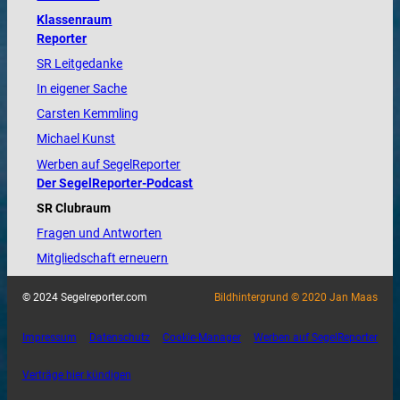
Klassenraum
Reporter
SR Leitgedanke
In eigener Sache
Carsten Kemmling
Michael Kunst
Werben auf SegelReporter
Der SegelReporter-Podcast
SR Clubraum
Fragen und Antworten
Mitgliedschaft erneuern
© 2024 Segelreporter.com
Bildhintergrund © 2020 Jan Maas
Impressum
Datenschutz
Cookie-Manager
Werben auf SegelReporter
Verträge hier kündigen