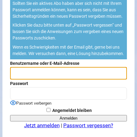
Sollten Sie ein aktives Abo haben aber sich nicht mit Ihrem
Passwort anmelden können, kann es sein, dass Sie aus
Sicherheitsgründen ein neues Passwort vergeben müssen.
Klicken Sie dazu bitte unten auf „Passwort vergessen“ und
lassen Sie sich die Anweisungen zum vergeben eines neuen
Passworts zuschicken.
Wenn es Schwierigkeiten mit der Email gibt, gerne bei uns
melden. Wir versuchen dann, eine Lösung hinzubekommen.
Benutzername oder E-Mail-Adresse
Passwort
Passwort verbergen
Angemeldet bleiben
Jetzt anmelden
|
Passwort vergessen?