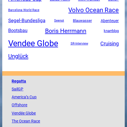
Volvo Ocean Race
Barcelona World Race
Segel-Bundesliga
Abenteuer
Blauwasser
Seenot
Boris Herrmann
Bootsbau
knarrblog
Vendee Globe
Cruising
SR-Interview
Unglück
Regatta
SailGP
America
’s Cup
Offshore
Vendée
Globe
The
Ocean
Race