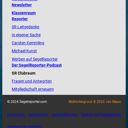
Newsletter
Klassenraum
Reporter
SR Leitgedanke
In eigener Sache
Carsten Kemmling
Michael Kunst
Werben auf SegelReporter
Der SegelReporter-Podcast
SR Clubraum
Fragen und Antworten
Mitgliedschaft erneuern
© 2024 Segelreporter.com
Bildhintergrund © 2020 Jan Maas
Impressum
Datenschutz
Cookie-Manager
Werben auf SegelReporter
Verträge hier kündigen