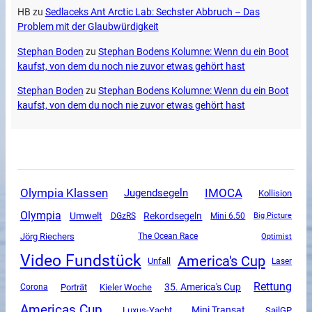
HB
zu
Sedlaceks Ant Arctic Lab: Sechster Abbruch – Das
Problem mit der Glaubwürdigkeit
Stephan Boden
zu
Stephan Bodens Kolumne: Wenn du ein Boot
kaufst, von dem du noch nie zuvor etwas gehört hast
Stephan Boden
zu
Stephan Bodens Kolumne: Wenn du ein Boot
kaufst, von dem du noch nie zuvor etwas gehört hast
Olympia Klassen
IMOCA
Jugendsegeln
Kollision
Olympia
Umwelt
Rekordsegeln
DGzRS
Mini 6.50
Big Picture
Jörg Riechers
The Ocean Race
Optimist
Video Fundstück
America's Cup
Unfall
Laser
Rettung
35. America's Cup
Corona
Porträt
Kieler Woche
Americas Cup
Mini Transat
Luxus-Yacht
SailGP