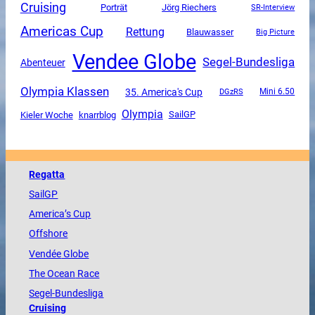
Cruising
Porträt
Jörg Riechers
SR-Interview
Americas Cup
Rettung
Blauwasser
Big Picture
Vendee Globe
Segel-Bundesliga
Abenteuer
Olympia Klassen
35. America's Cup
DGzRS
Mini 6.50
Olympia
SailGP
Kieler Woche
knarrblog
Regatta
SailGP
America
’s Cup
Offshore
Vendée
Globe
The
Ocean
Race
Segel-Bundesliga
Cruising