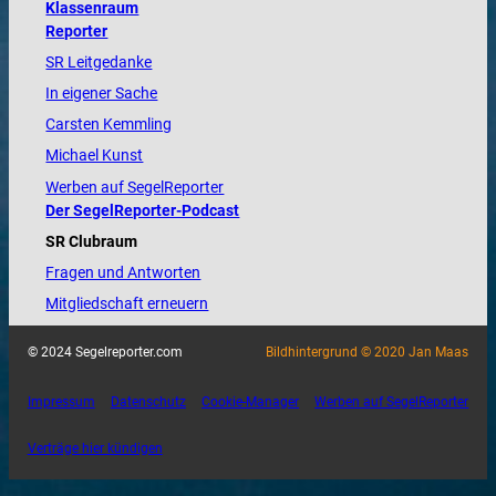
Klassenraum
Reporter
SR Leitgedanke
In eigener Sache
Carsten Kemmling
Michael Kunst
Werben auf SegelReporter
Der SegelReporter-Podcast
SR Clubraum
Fragen und Antworten
Mitgliedschaft erneuern
© 2024 Segelreporter.com
Bildhintergrund © 2020 Jan Maas
Impressum
Datenschutz
Cookie-Manager
Werben auf SegelReporter
Verträge hier kündigen