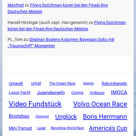
Manfred
zu
Flying Dutchman küren bei den Finals ihre
Deutschen Meister
Harald Hirzinger (auch capt. Hari genannt)
zu
Flying Dutchman
küren bei den Finals ihre Deutschen Meister
PL_Tom
zu
Stephan Bodens Kolumne: Bayesian Doku mit
„Traumschiff“-Momenten
Umwelt
Unfall
Rekordsegeln
The Ocean Race
Seenot
IMOCA
Jugendsegeln
Luxus-Yacht
Corona
Kollision
Video Fundstück
Volvo Ocean Race
Boris Herrmann
Unglück
Bootsbau
Optimist
America's Cup
Mini Transat
Laser
Barcelona World Race