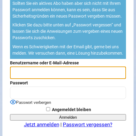
Sollten Sie ein aktives Abo haben aber sich nicht mit Ihrem
Passwort anmelden können, kann es sein, dass Sie aus
Sicherheitsgründen ein neues Passwort vergeben müssen.
Klicken Sie dazu bitte unten auf „Passwort vergessen“ und
lassen Sie sich die Anweisungen zum vergeben eines neuen
Passworts zuschicken.
Wenn es Schwierigkeiten mit der Email gibt, gerne bei uns
melden. Wir versuchen dann, eine Lösung hinzubekommen.
Benutzername oder E-Mail-Adresse
Passwort
Passwort verbergen
Angemeldet bleiben
Jetzt anmelden
|
Passwort vergessen?