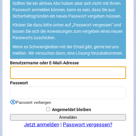
Sollten Sie ein aktives Abo haben aber sich nicht mit Ihrem
Passwort anmelden können, kann es sein, dass Sie aus
Sicherheitsgründen ein neues Passwort vergeben müssen.
Klicken Sie dazu bitte unten auf „Passwort vergessen“ und
lassen Sie sich die Anweisungen zum vergeben eines neuen
Passworts zuschicken.
Wenn es Schwierigkeiten mit der Email gibt, gerne bei uns
melden. Wir versuchen dann, eine Lösung hinzubekommen.
Benutzername oder E-Mail-Adresse
Passwort
Passwort verbergen
Angemeldet bleiben
Jetzt anmelden
|
Passwort vergessen?