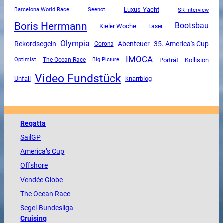
Luxus-Yacht
SR-Interview
Barcelona World Race
Seenot
Boris Herrmann
Bootsbau
Kieler Woche
Laser
Olympia
Rekordsegeln
Abenteuer
35. America's Cup
Corona
IMOCA
The Ocean Race
Porträt
Kollision
Optimist
Big Picture
Video Fundstück
Unfall
knarrblog
Regatta
SailGP
America
’s Cup
Offshore
Vendée
Globe
The
Ocean
Race
Segel-Bundesliga
Cruising