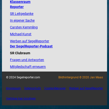
Klassenraum
Reporter
SR Leitgedanke
In eigener Sache
Carsten Kemmling
Michael Kunst
Werben auf SegelReporter
Der SegelReporter-Podcast
SR Clubraum
Fragen und Antworten
Mitgliedschaft erneuern
© 2024 Segelreporter.com
Bildhintergrund © 2020 Jan Maas
Impressum
Datenschutz
Cookie-Manager
Werben auf SegelReporter
Verträge hier kündigen