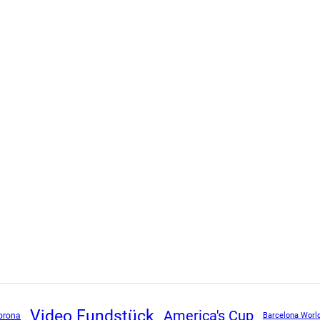
Video Fundstück
America's Cup
orona
Barcelona Worl