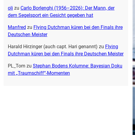
oli
zu
Carlo Borlenghi (1956–2026): Der Mann, der
dem Segelsport ein Gesicht gegeben hat
Manfred
zu
Flying Dutchman küren bei den Finals ihre
Deutschen Meister
Harald Hirzinger (auch capt. Hari genannt)
zu
Flying
Dutchman küren bei den Finals ihre Deutschen Meister
PL_Tom
zu
Stephan Bodens Kolumne: Bayesian Doku
mit „Traumschiff“-Momenten