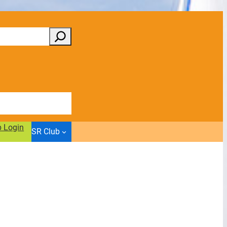
b Login
SR Club