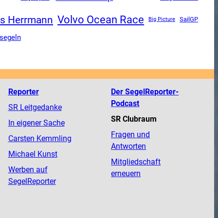
Volvo Ocean Race
is Herrmann
SailGP
Big Picture
segeln
Reporter
Der SegelReporter-
Podcast
SR Leitgedanke
SR Clubraum
In eigener Sache
Fragen und
Carsten Kemmling
Antworten
Michael Kunst
Mitgliedschaft
Werben auf
erneuern
SegelReporter