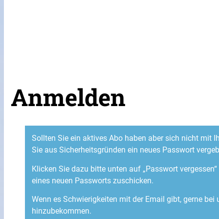
Anmelden
Sollten Sie ein aktives Abo haben aber sich nicht mit
Sie aus Sicherheitsgründen ein neues Passwort verge
Klicken Sie dazu bitte unten auf „Passwort vergessen
eines neuen Passworts zuschicken.
Wenn es Schwierigkeiten mit der Email gibt, gerne bei
hinzubekommen.