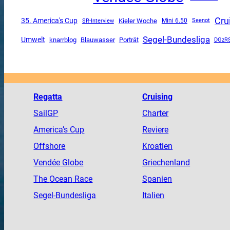
Cru
35. America's Cup
SR-Interview
Kieler Woche
Mini 6.50
Seenot
Segel-Bundesliga
Umwelt
knarrblog
Blauwasser
Porträt
DGzR
Regatta
Cruising
SailGP
Charter
America
’s Cup
Reviere
Offshore
Kroatien
Vendée
Globe
Griechenland
The
Ocean
Race
Spanien
Segel-Bundesliga
Italien