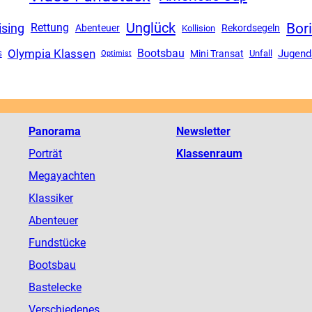
Bor
Unglück
ising
Rettung
Abenteuer
Rekordsegeln
Kollision
Olympia Klassen
Bootsbau
Jugend
Mini Transat
Unfall
S
Optimist
Panorama
Newsletter
Porträt
Klassenraum
Megayachten
Klassiker
Abenteuer
Fundstücke
Bootsbau
Bastelecke
Verschiedenes