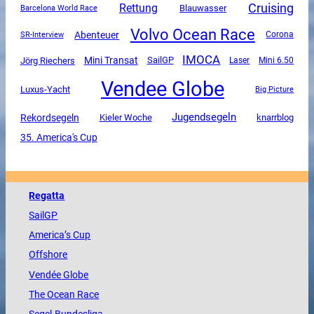
Cruising
Rettung
Blauwasser
Barcelona World Race
Volvo Ocean Race
Abenteuer
SR-Interview
Corona
IMOCA
Mini Transat
SailGP
Jörg Riechers
Mini 6.50
Laser
Vendee Globe
Luxus-Yacht
Big Picture
Jugendsegeln
Rekordsegeln
Kieler Woche
knarrblog
35. America's Cup
Regatta
SailGP
America
’s Cup
Offshore
Vendée
Globe
The
Ocean
Race