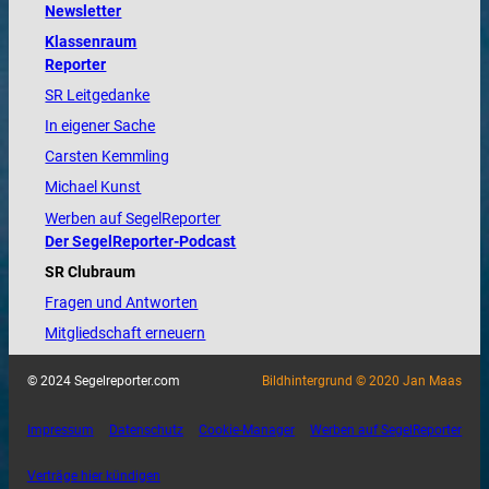
Newsletter
Klassenraum
Reporter
SR Leitgedanke
In eigener Sache
Carsten Kemmling
Michael Kunst
Werben auf SegelReporter
Der SegelReporter-Podcast
SR Clubraum
Fragen und Antworten
Mitgliedschaft erneuern
© 2024 Segelreporter.com
Bildhintergrund © 2020 Jan Maas
Impressum
Datenschutz
Cookie-Manager
Werben auf SegelReporter
Verträge hier kündigen