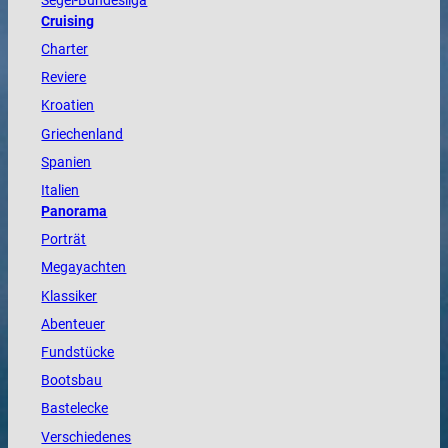
Segel-Bundesliga
Cruising
Charter
Reviere
Kroatien
Griechenland
Spanien
Italien
Panorama
Porträt
Megayachten
Klassiker
Abenteuer
Fundstücke
Bootsbau
Bastelecke
Verschiedenes