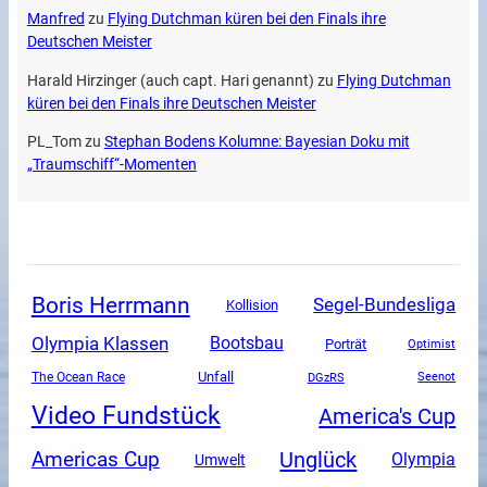
Manfred
zu
Flying Dutchman küren bei den Finals ihre
Deutschen Meister
Harald Hirzinger (auch capt. Hari genannt)
zu
Flying Dutchman
küren bei den Finals ihre Deutschen Meister
PL_Tom
zu
Stephan Bodens Kolumne: Bayesian Doku mit
„Traumschiff“-Momenten
Boris Herrmann
Segel-Bundesliga
Kollision
Olympia Klassen
Bootsbau
Porträt
Optimist
Unfall
The Ocean Race
DGzRS
Seenot
Video Fundstück
America's Cup
Unglück
Americas Cup
Olympia
Umwelt