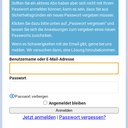
Sollten Sie ein aktives Abo haben aber sich nicht mit Ihrem
Passwort anmelden können, kann es sein, dass Sie aus
Sicherheitsgründen ein neues Passwort vergeben müssen.
Klicken Sie dazu bitte unten auf „Passwort vergessen“ und
lassen Sie sich die Anweisungen zum vergeben eines neuen
Passworts zuschicken.
Wenn es Schwierigkeiten mit der Email gibt, gerne bei uns
melden. Wir versuchen dann, eine Lösung hinzubekommen.
Benutzername oder E-Mail-Adresse
Passwort
Passwort verbergen
Angemeldet bleiben
Jetzt anmelden
|
Passwort vergessen?