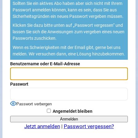
Sollten Sie ein aktives Abo haben aber sich nicht mit Ihrem
Passwort anmelden können, kann es sein, dass Sie aus
Sicherheitsgründen ein neues Passwort vergeben müssen.
Klicken Sie dazu bitte unten auf „Passwort vergessen“ und
lassen Sie sich die Anweisungen zum vergeben eines neuen
Passworts zuschicken.
Wenn es Schwierigkeiten mit der Email gibt, gerne bei uns
melden. Wir versuchen dann, eine Lösung hinzubekommen.
Benutzername oder E-Mail-Adresse
Passwort
Passwort verbergen
Angemeldet bleiben
Jetzt anmelden
|
Passwort vergessen?