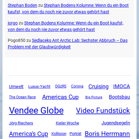
Stephan Boden
zu
Stephan Bodens Kolumne: Wenn du ein Boot
kaufst, von dem du noch nie zuvor etwas gehört hast
jorgo
zu
Stephan Bodens Kolumne: Wenn du ein Boot kaufst,
von dem du noch nie zuvor etwas gehört hast
Pogo850
zu
Sedlaceks Ant Arctic Lab: Sechster Abbruch – Das
Problem mit der Glaubwürdigkeit
Cruising
IMOCA
Umwelt
Luxus-Yacht
DGzRS
Corona
Americas Cup
Bootsbau
The Ocean Race
Big Picture
Vendee Globe
Video Fundstück
Jugendsegeln
Jörg Riechers
Kieler Woche
Boris Herrmann
America's Cup
Kollision
Porträt