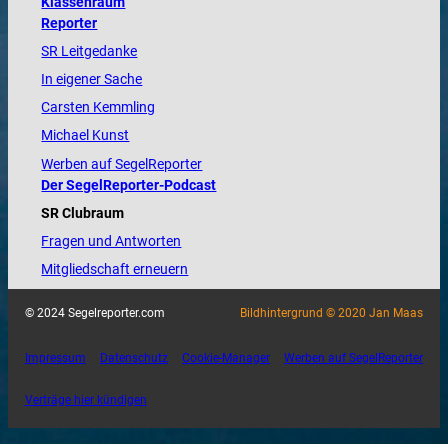
Klassenraum
Reporter
SR Leitgedanke
In eigener Sache
Carsten Kemmling
Michael Kunst
Werben auf SegelReporter
Der SegelReporter-Podcast
SR Clubraum
Fragen und Antworten
Mitgliedschaft erneuern
© 2024 Segelreporter.com
Bildhintergrund © 2020 Jan Maas
Impressum
Datenschutz
Cookie-Manager
Werben auf SegelReporter
Verträge hier kündigen