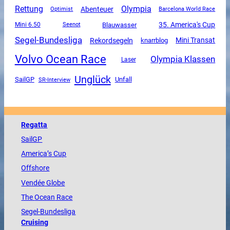
Rettung
Olympia
Abenteuer
Optimist
Barcelona World Race
35. America's Cup
Mini 6.50
Blauwasser
Seenot
Segel-Bundesliga
Mini Transat
Rekordsegeln
knarrblog
Volvo Ocean Race
Olympia Klassen
Laser
Unglück
SailGP
Unfall
SR-Interview
Regatta
SailGP
America
’s Cup
Offshore
Vendée
Globe
The
Ocean
Race
Segel-Bundesliga
Cruising