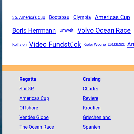
Americas Cup
Olympia
Bootsbau
35. America's Cup
Volvo Ocean Race
Boris Herrmann
Umwelt
Video Fundstück
Am
Kollision
Kieler Woche
Big Picture
Regatta
Cruising
SailGP
Charter
America
’s Cup
Reviere
Offshore
Kroatien
Vendée
Globe
Griechenland
The
Ocean
Race
Spanien