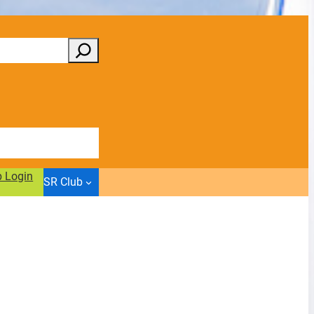
b Login
SR Club