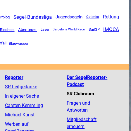
Segel-Bundesliga
Rettung
Jugendsegeln
rrblog
Optimist
IMOCA
Abenteuer
SailGP
 Riechers
Laser
Barcelona World Race
fall
Blauwasser
Reporter
Der SegelReporter-
Podcast
SR Leitgedanke
SR Clubraum
In eigener Sache
Fragen und
Carsten Kemmling
Antworten
Michael Kunst
Mitgliedschaft
Werben auf
erneuern