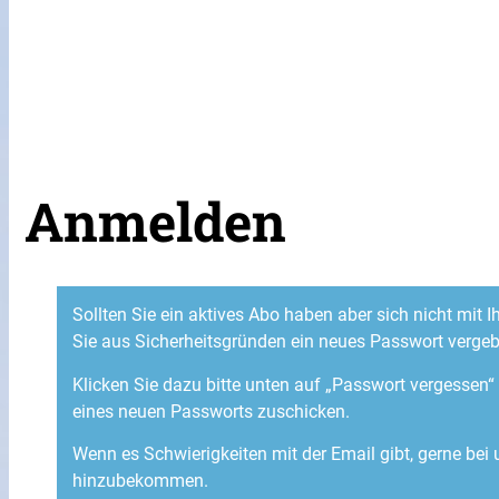
Anmelden
Sollten Sie ein aktives Abo haben aber sich nicht mit
Sie aus Sicherheitsgründen ein neues Passwort verge
Klicken Sie dazu bitte unten auf „Passwort vergessen
eines neuen Passworts zuschicken.
Wenn es Schwierigkeiten mit der Email gibt, gerne bei
hinzubekommen.