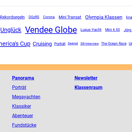
Olympia Klassen
Mini Transat
Rekordsegeln
DGzRS
Corona
kna
Vendee Globe
Unglück
Luxus-Yacht
Mini 6.50
Jörg
erica's Cup
Cruising
Un
Porträt
SR-Interview
The Ocean Race
Seenot
Panorama
Newsletter
Porträt
Klassenraum
Megayachten
Klassiker
Abenteuer
Fundstücke