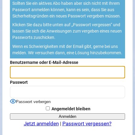
Sollten Sie ein aktives Abo haben aber sich nicht mit Ihrem
Passwort anmelden können, kann es sein, dass Sie aus
Sicherheitsgründen ein neues Passwort vergeben müssen.
Klicken Sie dazu bitte unten auf „Passwort vergessen“ und
lassen Sie sich die Anweisungen zum vergeben eines neuen
Passworts zuschicken.
Wenn es Schwierigkeiten mit der Email gibt, gerne bei uns
melden. Wir versuchen dann, eine Lösung hinzubekommen.
Benutzername oder E-Mail-Adresse
Passwort
Passwort verbergen
Angemeldet bleiben
Jetzt anmelden
|
Passwort vergessen?