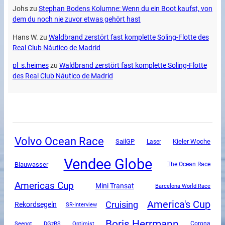
Johs
zu
Stephan Bodens Kolumne: Wenn du ein Boot kaufst, von
dem du noch nie zuvor etwas gehört hast
Hans W.
zu
Waldbrand zerstört fast komplette Soling-Flotte des
Real Club Náutico de Madrid
pl_s.heimes
zu
Waldbrand zerstört fast komplette Soling-Flotte
des Real Club Náutico de Madrid
Volvo Ocean Race
SailGP
Kieler Woche
Laser
Vendee Globe
Blauwasser
The Ocean Race
Americas Cup
Mini Transat
Barcelona World Race
America's Cup
Cruising
Rekordsegeln
SR-Interview
Boris Herrmann
DGzRS
Corona
Seenot
Optimist