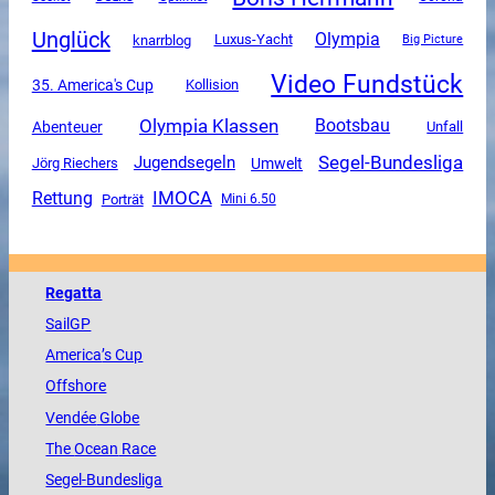
Unglück
Olympia
Luxus-Yacht
knarrblog
Big Picture
Video Fundstück
35. America's Cup
Kollision
Olympia Klassen
Bootsbau
Abenteuer
Unfall
Segel-Bundesliga
Jugendsegeln
Umwelt
Jörg Riechers
Rettung
IMOCA
Porträt
Mini 6.50
Regatta
SailGP
America
’s Cup
Offshore
Vendée
Globe
The
Ocean
Race
Segel-Bundesliga