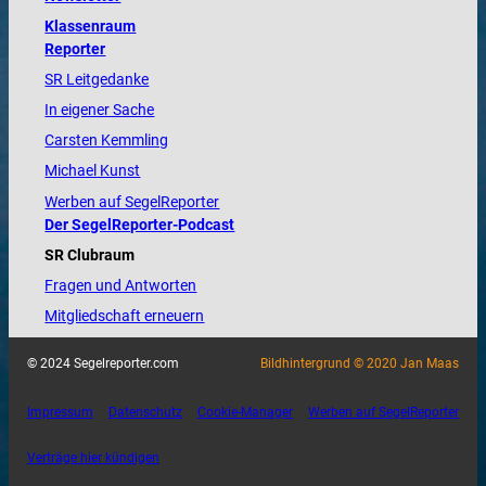
Klassenraum
Reporter
SR Leitgedanke
In eigener Sache
Carsten Kemmling
Michael Kunst
Werben auf SegelReporter
Der SegelReporter-Podcast
SR Clubraum
Fragen und Antworten
Mitgliedschaft erneuern
© 2024 Segelreporter.com
Bildhintergrund © 2020 Jan Maas
Impressum
Datenschutz
Cookie-Manager
Werben auf SegelReporter
Verträge hier kündigen